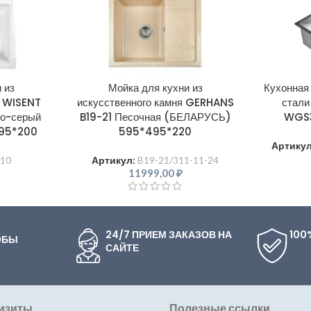
 из
Мойка для кухни из
Кухонная
я WISENT
искусственного камня GERHANS
стали
о-серый
B19-21 Песочная (БЕЛАРУСЬ)
WGS3
95*200
595*495*220
Артику
10
Артикул:
B19-21/311-11-24
11999,00
₽
24/7 ПРИЕМ ЗАКАЗОВ НА
100
ОБЫ
САЙТЕ
изиты
Полезные ссылки