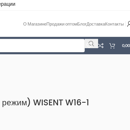
ерации
О Магазине
Продажи оптом
Блог
Доставка
Контакты
0,0
1 режим) WISENT W16-1