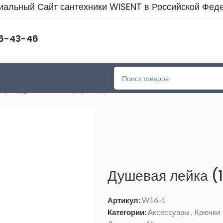
альный Сайт сантехники WISENT в Российской Фед
46-43-46
ицы
>
Душевая лейка (1 режим) WISENT W16-1
Душевая лейка (
Артикул:
W16-1
Категории:
Аксессуары
,
Крючки