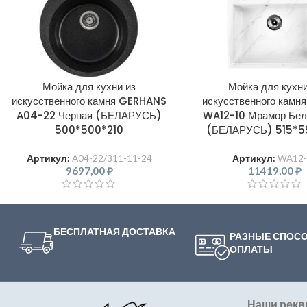
Мойка для кухни из
Мойка для кухни
искусственного камня GERHANS
искусственного камн
A04-22 Черная (БЕЛАРУСЬ)
WA12-10 Мрамор Бел
500*500*210
(БЕЛАРУСЬ) 515*5
Артикул:
A04-22/311-11-24
Артикул:
WA12-
9697,00
₽
11419,00
₽
БЕСПЛАТНАЯ ДОСТАВКА
РАЗНЫЕ СПОС
ОПЛАТЫ
Наши рекв