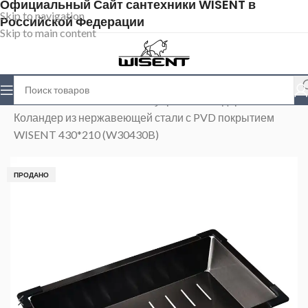
Официальный Сайт сантехники WISENT в
Skip to navigation
Российской Федерации
Skip to main content
Главная
>
Магазин
>
Аксессуары
>
Коландеры
>
Коландер из нержавеющей стали с PVD покрытием
WISENT 430*210 (W30430B)
ПРОДАНО