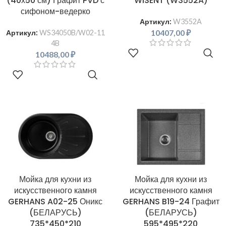
(40х50 см) Графит PVD с
WISENT (W3552A)
сифоном-ведерко
Артикул:
W3552A
10407,00
₽
Артикул:
WS34050B/W02-11
4B
В КОРЗИНУ
10488,00
₽
В КОРЗИНУ
Мойка для кухни из
Мойка для кухни из
искусственного камня
искусственного камня
GERHANS A02-25 Оникс
GERHANS B19-24 Графит
(БЕЛАРУСЬ)
(БЕЛАРУСЬ)
735*450*210
595*495*220