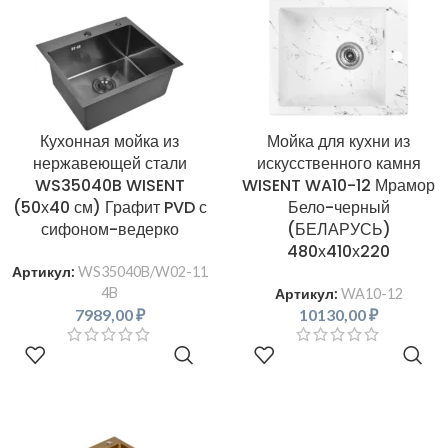
Кухонная мойка из
Мойка для кухни из
нержавеющей стали
искусственного камня
WS35040B WISENT
WISENT WA10-12 Мрамор
(50х40 см) Графит PVD с
Бело-черный
сифоном-ведерко
(БЕЛАРУСЬ)
480х410х220
Артикул:
WS35040B/W02-11
4B
Артикул:
WA10-12
7989,00
₽
10130,00
₽
В КОРЗИНУ
В КОРЗИНУ