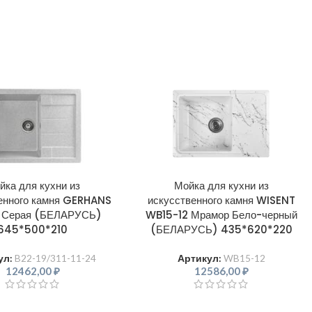
йка для кухни из
Мойка для кухни из
енного камня GERHANS
искусственного камня WISENT
 Серая (БЕЛАРУСЬ)
WB15-12 Мрамор Бело-черный
645*500*210
(БЕЛАРУСЬ) 435*620*220
ул:
B22-19/311-11-24
Артикул:
WB15-12
12462,00
₽
12586,00
₽