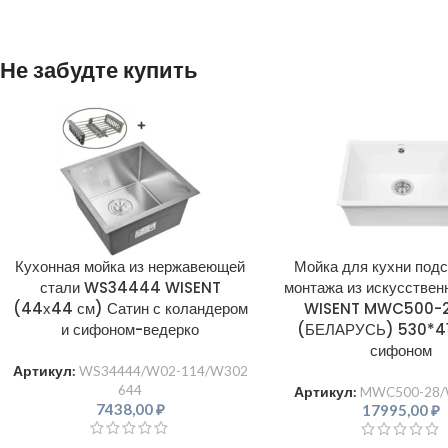
Не забудте купить
Кухонная мойка из нержавеющей
Мойка для кухни подс
стали WS34444 WISENT
монтажа из искусствен
(44х44 см) Сатин с коландером
WISENT MWC500-2
и сифоном-ведерко
(БЕЛАРУСЬ) 530*41
сифоном
Артикул:
WS34444/W02-114/W302
644
Артикул:
MWC500-28/
7438,00
₽
17995,00
₽