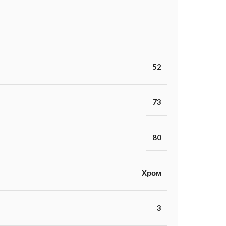
52
73
80
Хром
3