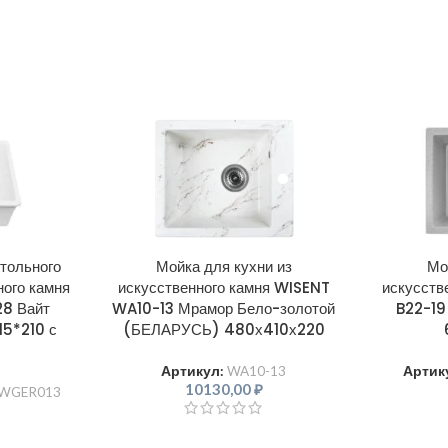
тольного
Мойка для кухни из
Мо
ного камня
искусственного камня WISENT
искусств
8 Вайт
WA10-13 Мрамор Бело-золотой
B22-19
5*210 с
(БЕЛАРУСЬ) 480х410х220
Артикул:
WA10-13
Артик
10130,00
₽
WGER013