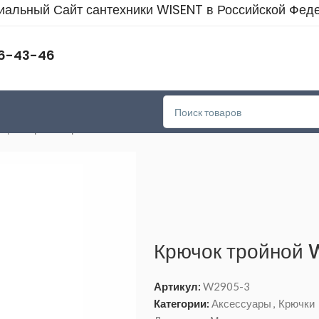
альный Сайт сантехники WISENT в Российской Фед
46-43-46
ицы
>
Крючок тройной WISENT W2905-3
Крючок тройной
Артикул:
W2905-3
Категории:
Аксессуары
,
Крючки