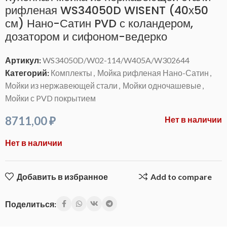
рифленая WS34050D WISENT (40х50
см) Нано-Сатин PVD с коландером,
дозатором и сифоном-ведерко
Артикул:
WS34050D/W02-114/W405A/W302644
Категорий:
Комплекты
,
Мойка рифленая Нано-Сатин
,
Мойки из нержавеющей стали
,
Мойки одночашевые
,
Мойки с PVD покрытием
8711,00
₽
Нет в наличии
Нет в наличии
Добавить в избранное
Add to compare
Поделиться: