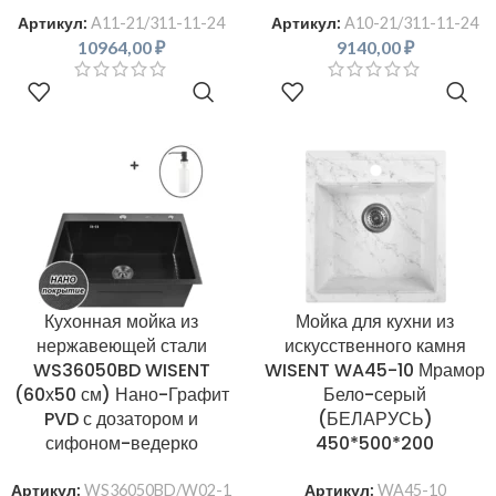
Артикул:
A11-21/311-11-24
Артикул:
A10-21/311-11-24
10964,00
₽
9140,00
₽
В КОРЗИНУ
В КОРЗИНУ
Кухонная мойка из
Мойка для кухни из
нержавеющей стали
искусственного камня
WS36050BD WISENT
WISENT WA45-10 Мрамор
(60х50 см) Нано-Графит
Бело-серый
PVD с дозатором и
(БЕЛАРУСЬ)
сифоном-ведерко
450*500*200
Артикул:
WS36050BD/W02-1
Артикул:
WA45-10