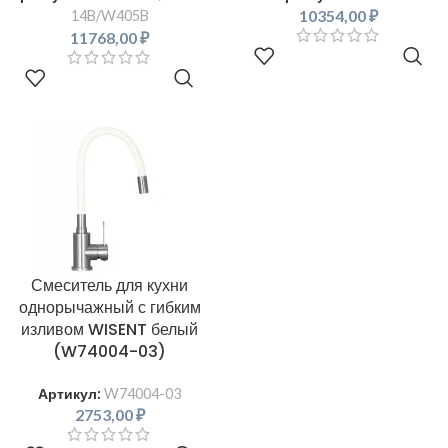
10354,00
₽
14B/W405B
11768,00
₽
В КОРЗИНУ
В КОРЗИНУ
Смеситель для кухни
однорычажный с гибким
изливом WISENT белый
(W74004-03)
Артикул:
W74004-03
2753,00
₽