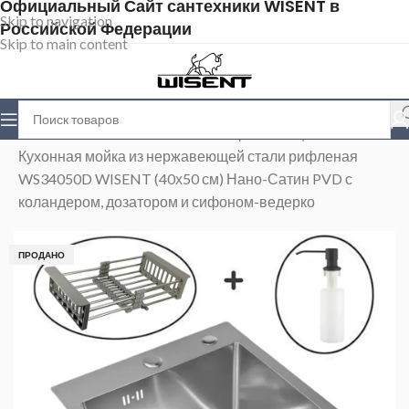
Официальный Сайт сантехники WISENT в
Skip to navigation
Российской Федерации
Skip to main content
Главная
>
Магазин
>
Мойки из нержавеющей стали
>
Кухонная мойка из нержавеющей стали рифленая
WS34050D WISENT (40х50 см) Нано-Сатин PVD с
коландером, дозатором и сифоном-ведерко
ПРОДАНО