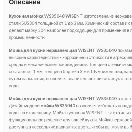
Описание
Кухонная мойка WS35040 WISENT
изготовлена из нержав
стали SUS304 толщиной от 1 до 3 мм. Химический состав и с
делают марку 304 наиболее подходящей для применения в 
промышленности.
Мойка для кухни нержавеющая WISENT WS35040
показы
высокие характеристики к коррозийной стойкости в агресси
средах и механическим повреждениям. Толщина стенки мой
составляет 1 мм, толщина бортика 3 мм. Шумоизоляция, нан
путем напыления, позволяет значительно снизить звук от по
воды.
Мойка для кухни нержавеющая WISENT WS35040
в цвете
Дизайн модели
мойки WS35040
позволяет избежать попад
воды на столешницу. Мойка кухонная WISENT — это стильно
функциональное решение для вашей кухни. Мойка нержавей
доступна в нескольких вариантах цвета, чтобы вы могли вы