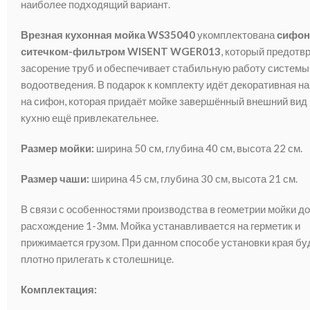
наиболее подходящий вариант.
Врезная кухонная мойка WS35040
укомплектована
сифон
ситечком-фильтром WISENT WGER013
, который предотв
засорение труб и обеспечивает стабильную работу системы
водоотведения. В подарок к комплекту идёт декоративная н
на сифон, которая придаёт мойке завершённый внешний вид 
кухню ещё привлекательнее.
Размер мойки:
ширина 50 см, глубина 40 см, высота 22 см.
Размер чаши:
ширина 45 см, глубина 30 см, высота 21 см.
В связи с особенностями производства в геометрии мойки д
расхождение 1-3мм. Мойка устанавливается на герметик и
прижимается грузом. При данном способе установки края бу
плотно прилегать к столешнице.
Комплектация: