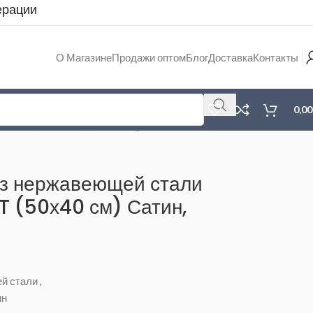
ерации
О Магазине
Продажи оптом
Блог
Доставка
Контакты
0,0
SENT (50х40 см) Сатин, сифон с ситечком
из нержавеющей стали
 (50х40 см) Сатин,
м
й стали
,
ин