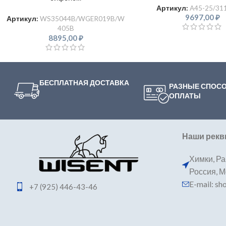
Артикул:
A45-25/31
9697,00
₽
Артикул:
WS35044B/WGER019B/W
405B
8895,00
₽
БЕСПЛАТНАЯ ДОСТАВКА
РАЗНЫЕ СПОС
ОПЛАТЫ
Наши рекв
Химки, Ра
Россия, 
E-mail: s
+7 (925) 446-43-46