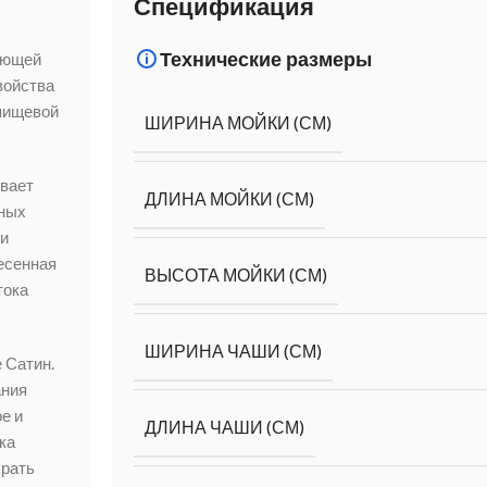
Спецификация
Технические размеры
еющей
войства
пищевой
ШИРИНА МОЙКИ (СМ)
вает
ДЛИНА МОЙКИ (СМ)
вных
ки
есенная
ВЫСОТА МОЙКИ (СМ)
тока
ШИРИНА ЧАШИ (СМ)
 Сатин.
ания
е и
ДЛИНА ЧАШИ (СМ)
ка
брать