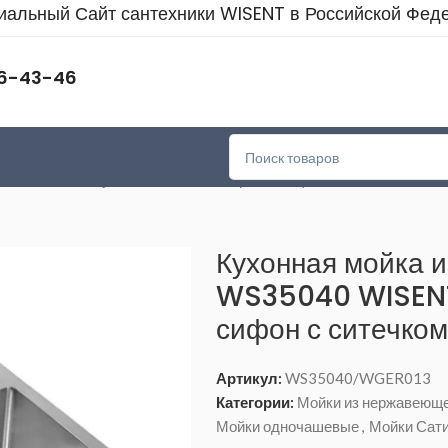
альный Сайт сантехники WISENT в Российской Фед
46-43-46
дночашевые
>
Кухонная мойка из нержавеющей стали WS35040 WI
Кухонная мойка 
WS35040 WISENT
сифон с ситечко
Артикул:
WS35040/WGER013
Категории:
Мойки из нержавеюще
Мойки одночашевые
,
Мойки Сат