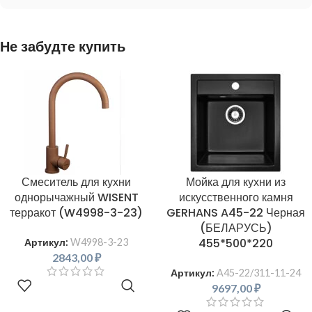
Не забудте купить
Смеситель для кухни
Мойка для кухни из
однорычажный WISENT
искусственного камня
терракот (W4998-3-23)
GERHANS A45-22 Черная
(БЕЛАРУСЬ)
455*500*220
Артикул:
W4998-3-23
2843,00
₽
Артикул:
A45-22/311-11-24
В КОРЗИНУ
9697,00
₽