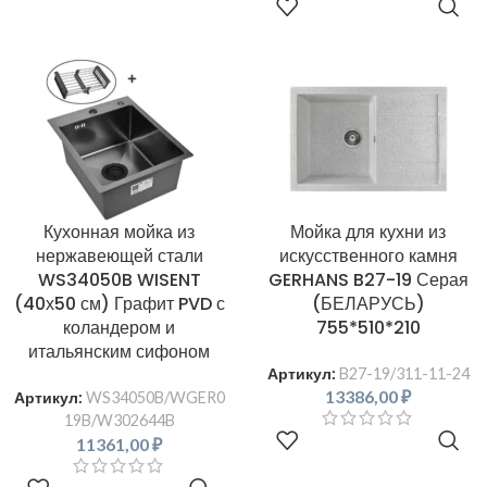
В КОРЗИНУ
Кухонная мойка из
Мойка для кухни из
нержавеющей стали
искусственного камня
WS34050B WISENT
GERHANS B27-19 Серая
(40х50 см) Графит PVD с
(БЕЛАРУСЬ)
коландером и
755*510*210
итальянским сифоном
Артикул:
B27-19/311-11-24
13386,00
₽
Артикул:
WS34050B/WGER0
19B/W302644B
В КОРЗИНУ
11361,00
₽