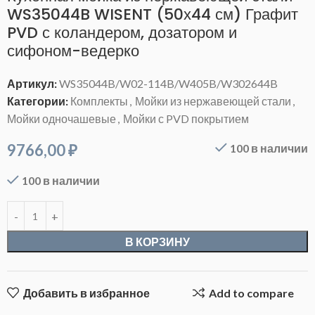
WS35044B WISENT (50х44 см) Графит
PVD с коландером, дозатором и
сифоном-ведерко
Артикул:
WS35044B/W02-114B/W405B/W302644B
Категории:
Комплекты
,
Мойки из нержавеющей стали
,
Мойки одночашевые
,
Мойки с PVD покрытием
9766,00
₽
100 в наличии
100 в наличии
В КОРЗИНУ
Добавить в избранное
Add to compare