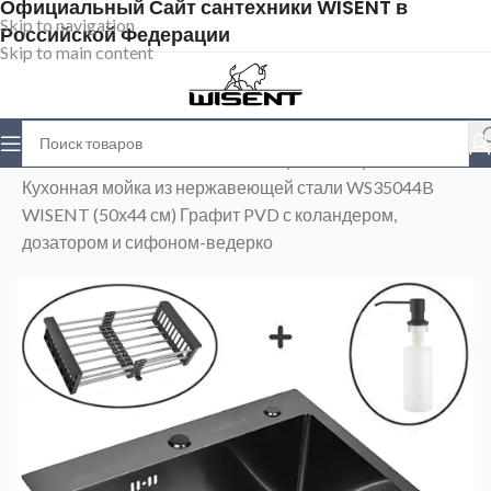
Официальный Сайт сантехники WISENT в
Skip to navigation
Российской Федерации
Skip to main content
Главная
>
Магазин
>
Мойки из нержавеющей стали
>
Кухонная мойка из нержавеющей стали WS35044B
WISENT (50х44 см) Графит PVD с коландером,
дозатором и сифоном-ведерко