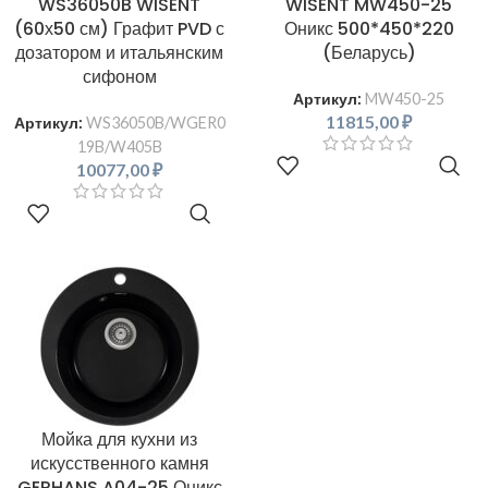
WS36050B WISENT
WISENT MW450-25
(60х50 см) Графит PVD с
Оникс 500*450*220
дозатором и итальянским
(Беларусь)
сифоном
Артикул:
MW450-25
11815,00
₽
Артикул:
WS36050B/WGER0
19B/W405B
В КОРЗИНУ
10077,00
₽
В КОРЗИНУ
Мойка для кухни из
искусственного камня
GERHANS A04-25 Оникс