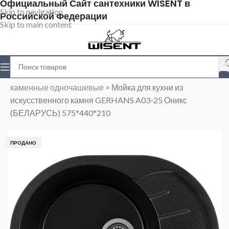
Официальный Сайт сантехники WISENT в
Skip to navigation
Российской Федерации
Skip to main content
Главная
>
Магазин
>
Каменные мойки
>
Мойки
каменные одночашевые
>
Мойка для кухни из
искусственного камня GERHANS A03-25 Оникс
(БЕЛАРУСЬ) 575*440*210
ПРОДАНО