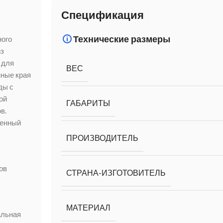
Спецификация
Технические размеры
ного
из
 для
ВЕС
нные края
ды с
ой
ГАБАРИТЫ
в.
венный
ПРОИЗВОДИТЕЛЬ
ов
СТРАНА-ИЗГОТОВИТЕЛЬ
МАТЕРИАЛ
альная