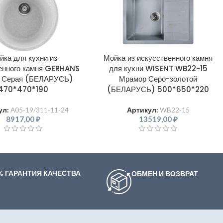
йка для кухни из
Мойка из искусственного камня
енного камня GERHANS
для кухни WISENT WB22-15
 Серая (БЕЛАРУСЬ)
Мрамор Серо-золотой
470*470*190
(БЕЛАРУСЬ) 500*650*220
ул:
A05-19/311-11-24
Артикул:
WB22-15
8917,00
₽
13519,00
₽
% ГАРАНТИЯ КАЧЕСТВА
ОБМЕН И ВОЗВРАТ