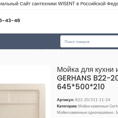
альный Сайт сантехники WISENT в Российской Фед
46-43-46
очашевые
>
Мойка для кухни из искусственного камня GERHANS
Мойка для кухни 
GERHANS B22-20
645*500*210
Артикул:
B22-20/311-11-24
Категории:
Мойки каменные Gerh
Мойки каменные одночашевые
,