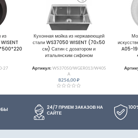
 из
Кухонная мойка из нержавеющей
Мо
я WISENT
стали WS37050 WISENT (70х50
искусств
*500*220
см) Сатин с дозатором и
A05-19
)
итальянским сифоном
-27
Артикул:
WS37050/WGER013/W405
Артик
A
8256,00
₽
24/7 ПРИЕМ ЗАКАЗОВ НА
100
ОБЫ
САЙТЕ