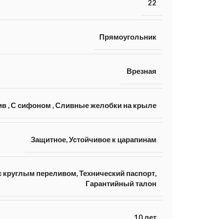
22
Прямоугольник
Врезная
ив
,
С сифоном
,
Сливные желобки на крыле
Защитное, Устойчивое к царапинам
 круглым переливом, Технический паспорт,
Гарантийный талон
10 лет