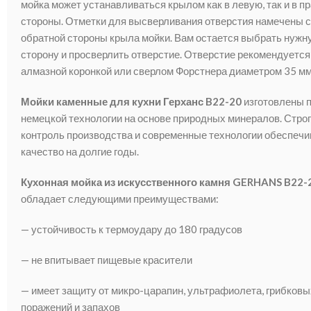
мойка может устанавливаться крылом как в левую, так и в п
стороны. Отметки для высверливания отверстия намечены с
обратной стороны крыла мойки. Вам остается выбрать нужн
сторону и просверлить отверстие. Отверстие рекомендуется
алмазной коронкой или сверлом Форстнера диаметром 35 мм
Мойки каменные для кухни Герханс B22-20
изготовлены 
немецкой технологии на основе природных минералов. Стро
контроль производства и современные технологии обеспеч
качество на долгие годы.
Кухонная мойка из искусственного камня GERHANS B22-
обладает следующими преимуществами:
— устойчивость к термоудару до 180 градусов
— не впитывает пищевые красители
— имеет защиту от микро-царапин, ультрафиолета, грибковы
поражений и запахов