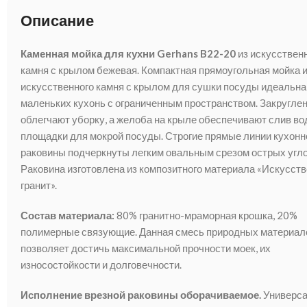
Описание
Каменная мойка для кухни Gerhans B22-20
из искусствен
камня с крылом бежевая. Компактная прямоугольная мойка 
искусственного камня с крылом для сушки посуды идеальна
маленьких кухонь с ограниченным пространством. Закругле
облегчают уборку, а желоба на крыле обеспечивают слив во
площадки для мокрой посуды. Строгие прямые линии кухонн
раковины подчеркнуты легким овальным срезом острых угло
Раковина изготовлена из композитного материала «Искусст
гранит».
Состав материала:
80% гранитно-мраморная крошка, 20%
полимерные связующие. Данная смесь природных материал
позволяет достичь максимальной прочности моек, их
износостойкости и долговечности.
Исполнение врезной раковины оборачиваемое.
Универс