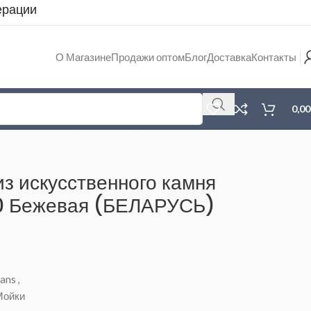
ерации
О Магазине
Продажи оптом
Блог
Доставка
Контакты
0,0
 B22-20 Бежевая (БЕЛАРУСЬ) 645*500*210
из искусственного камня
 Бежевая (БЕЛАРУСЬ)
ans
,
Мойки