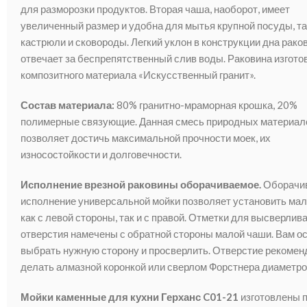
для разморозки продуктов. Вторая чаша, наоборот, имеет
увеличенный размер и удобна для мытья крупной посуды, та
кастрюли и сковороды. Легкий уклон в конструкции дна рако
отвечает за беспрепятственный слив воды. Раковина изгото
композитного материала «Искусственный гранит».
Состав материала:
80% гранитно-мраморная крошка, 20%
полимерные связующие. Данная смесь природных материал
позволяет достичь максимальной прочности моек, их
износостойкости и долговечности.
Исполнение врезной раковины оборачиваемое.
Оборачи
исполнение универсальной мойки позволяет установить ма
как с левой стороны, так и с правой. Отметки для высверлив
отверстия намечены с обратной стороны малой чаши. Вам о
выбрать нужную сторону и просверлить. Отверстие рекомен
делать алмазной коронкой или сверлом Форстнера диаметро
Мойки каменные для кухни Герханс C01-21
изготовлены 