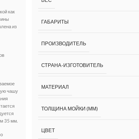
кой как
вины
ГАБАРИТЫ
влена из
ПРОИЗВОДИТЕЛЬ
ов
СТРАНА-ИЗГОТОВИТЕЛЬ
ваемое
МАТЕРИАЛ
лую чашу
ания
стается
ТОЛЩИНА МОЙКИ (ММ)
дуется
м 35 мм.
ЦВЕТ
по