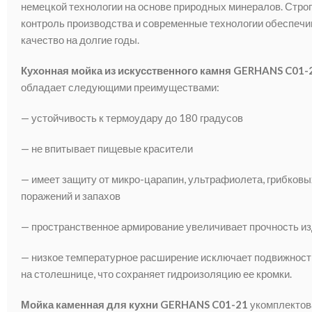
немецкой технологии на основе природных минералов. Стро
контроль производства и современные технологии обеспеч
качество на долгие годы.
Кухонная мойка из искусственного камня GERHANS C01-
обладает следующими преимуществами:
— устойчивость к термоудару до 180 градусов
— не впитывает пищевые красители
— имеет защиту от микро-царапин, ультрафиолета, грибковы
поражений и запахов
— пространственное армирование увеличивает прочность и
— низкое температурное расширение исключает подвижност
на столешнице, что сохраняет гидроизоляцию ее кромки.
Мойка каменная для кухни GERHANS C01-21
укомплектов