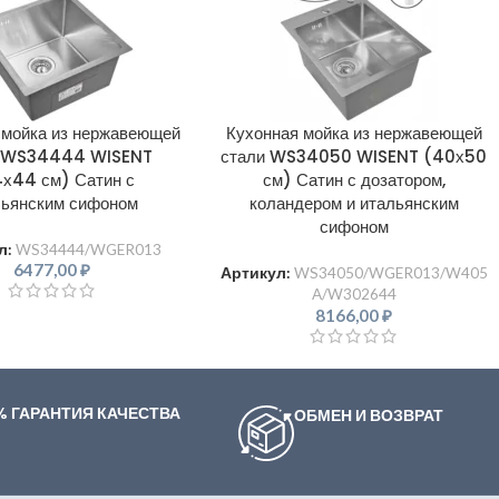
 мойка из нержавеющей
Кухонная мойка из нержавеющей
и WS34444 WISENT
стали WS34050 WISENT (40х50
х44 см) Сатин с
см) Сатин с дозатором,
льянским сифоном
коландером и итальянским
сифоном
л:
WS34444/WGER013
6477,00
₽
Артикул:
WS34050/WGER013/W405
A/W302644
8166,00
₽
% ГАРАНТИЯ КАЧЕСТВА
ОБМЕН И ВОЗВРАТ