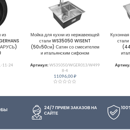
 из
Мойка для кухни из нержавеющей
Кухонная
я GERHANS
стали WS35050 WISENT
стал
ЛАРУСЬ)
(50х50см) Сатин со смесителем
(44
0
и итальянским сифоном
ита
1-11-24
Артикул:
WS35050/WGER013/W499
Артику
8-4
11096,00
₽
24/7 ПРИЕМ ЗАКАЗОВ НА
100
ОБЫ
САЙТЕ