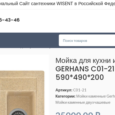
альный Сайт сантехники WISENT в Российской Фед
46-43-46
ans
>
Мойка для кухни из искусственного камня GERHANS C01-
Мойка для кухни 
GERHANS C01-21
590*490*200
Артикул:
C01-21
Категории:
Мойки каменные Gerh
Мойки каменные двухчашевые