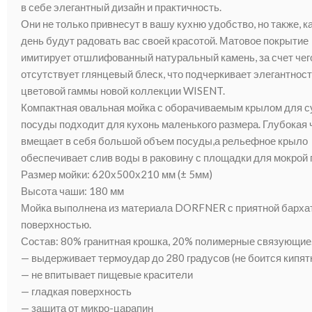
в себе элегантный дизайн и практичность.
Они не только привнесут в вашу кухню удобство, но также, 
день будут радовать вас своей красотой. Матовое покрытие
имитирует отшлифованный натуральный камень, за счет чего
отсутствует глянцевый блеск, что подчеркивает элегантнос
цветовой гаммы новой коллекции WISENT.
Компактная овальная мойка с оборачиваемым крылом для 
посуды подходит для кухонь маленького размера. Глубокая
вмещает в себя большой объем посуды,а рельефное крыло
обеспечивает слив воды в раковину с площадки для мокрой 
Размер мойки: 620х500х210 мм (± 5мм)
Высота чаши: 180 мм
Мойка выполнена из материала DORFNER с приятной барха
поверхностью.
Состав: 80% гранитная крошка, 20% полимерные связующие
— выдерживает термоудар до 280 градусов (не боится кипят
— не впитывает пищевые красители
— гладкая поверхность
— защита от микро-царапин