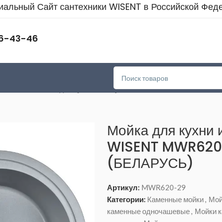
альный Сайт сантехники WISENT в Российской Фед
46-43-46
очашевые
>
Мойка для кухни из искусственного камня WISENT 
Мойка для кухни 
WISENT MWR620-
(БЕЛАРУСЬ)
Артикул:
MWR620-29
Категории:
Каменные мойки
,
Мой
каменные одночашевые
,
Мойки 