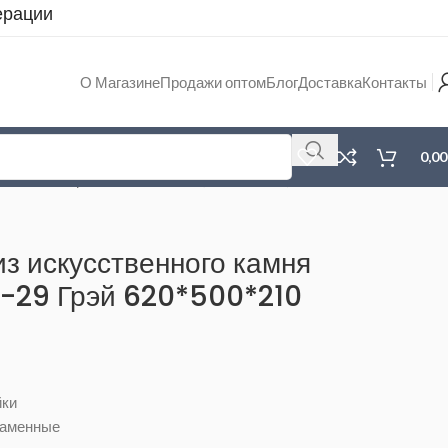
ерации
О Магазине
Продажи оптом
Блог
Доставка
Контакты
0,0
MWR620-29 Грэй 620*500*210 (БЕЛАРУСЬ)
из искусственного камня
29 Грэй 620*500*210
ки
каменные