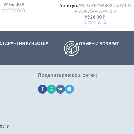
9406,00
₽
Артикул:
WS35044/WGER013/W405
A/W302644/W4998-3
9926,00
₽
% ГАРАНТИЯ КАЧЕСТВА
ОБМЕН И ВОЗВРАТ
Поделиться в соц. сетях:
ости