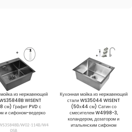
 мойка из нержавеющей
Кухонная мойка из нержавеющей
 WS35848B WISENT
стали WS35044 WISENT
8 см) Графит PVD с
(50х44 см) Сатин со
ом и сифоном-ведерко
смесителем W4998-3,
коландером, дозатором и
итальянским сифоном
WS35848B/W02-114B/W4
05B