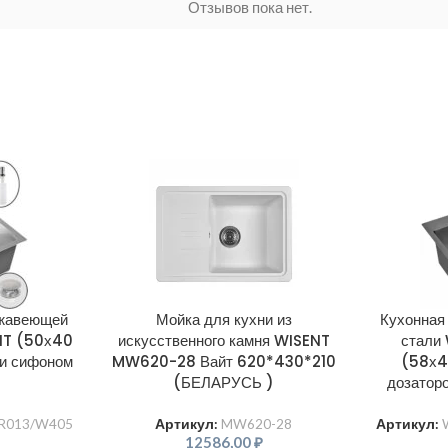
Отзывов пока нет.
ржавеющей
Мойка для кухни из
Кухонная
NT (50х40
искусственного камня WISENT
стали
 и сифоном
MW620-28 Вайт 620*430*210
(58х4
(БЕЛАРУСЬ )
дозатор
R013/W405
Артикул:
MW620-28
Артикул:
12586,00
₽