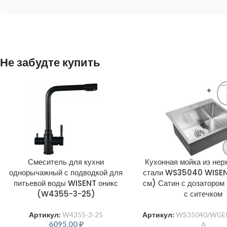
Не забудте купить
Смеситель для кухни
Кухонная мойка из не
однорычажный с подводкой для
стали WS35040 WISE
питьевой воды WISENT оникс
см) Сатин с дозатором
(W4355-3-25)
с ситечком
Артикул:
W4355-3-25
Артикул:
WS35040/WGE
6095,00
₽
A