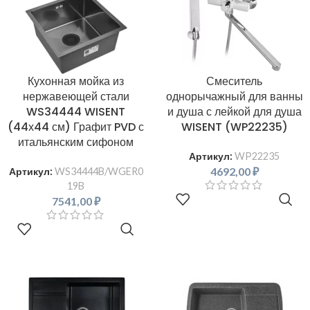
Кухонная мойка из
Смеситель
нержавеющей стали
однорычажный для ванны
WS34444 WISENT
и душа с лейкой для душа
(44х44 см) Графит PVD с
WISENT (WP22235)
итальянским сифоном
Артикул:
WP22235
4692,00
₽
Артикул:
WS34444B/WGER0
19B
В КОРЗИНУ
7541,00
₽
В КОРЗИНУ