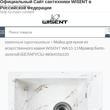
Официальный Сайт сантехники WISENT в
Skip to navigation
Российской Федерации
Skip to main content
Главная
>
Магазин
>
Каменные мойки
>
Мойки
каменные одночашевые
>
Мойка для кухни из
искусственного камня WISENT WA10-13 Мрамор Бело-
золотой (БЕЛАРУСЬ) 480х410х220