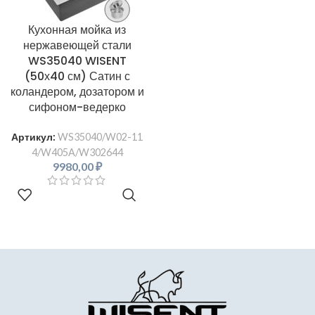
Кухонная мойка из
нержавеющей стали
WS35040 WISENT
(50х40 см) Сатин с
коландером, дозатором и
сифоном-ведерко
Артикул:
WS35040/W02-11
4/W405A/W302644
9980,00
₽
В КОРЗИНУ