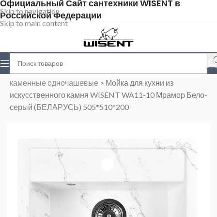
Официальный Сайт сантехники WISENT в
Skip to navigation
Российской Федерации
Skip to main content
Главная
>
Магазин
>
Каменные мойки
>
Мойки
каменные одночашевые
>
Мойка для кухни из
искусственного камня WISENT WA11-10 Мрамор Бело-
серый (БЕЛАРУСЬ) 505*510*200