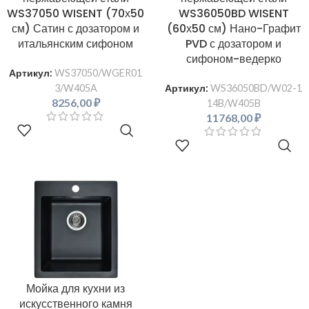
WS37050 WISENT (70х50
WS36050BD WISENT
см) Сатин с дозатором и
(60х50 см) Нано-Графит
итальянским сифоном
PVD с дозатором и
сифоном-ведерко
Артикул:
WS37050/WGER01
3/W405A
Артикул:
WS36050BD/W02-1
8256,00
₽
14B/W405B
11768,00
₽
В КОРЗИНУ
В КОРЗИНУ
Мойка для кухни из
искусственного камня