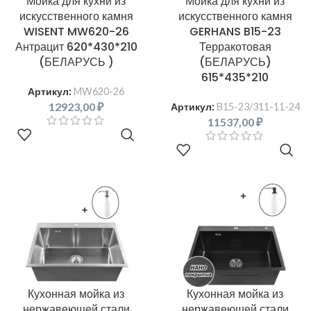
Мойка для кухни из
Мойка для кухни из
искусственного камня
искусственного камня
WISENT MW620-26
GERHANS B15-23
Антрацит 620*430*210
Терракотовая
(БЕЛАРУСЬ )
(БЕЛАРУСЬ)
615*435*210
Артикул:
MW620-26
12923,00
₽
Артикул:
B15-23/311-11-24
11537,00
₽
В КОРЗИНУ
В КОРЗИНУ
Кухонная мойка из
Кухонная мойка из
нержавеющей стали
нержавеющей стали