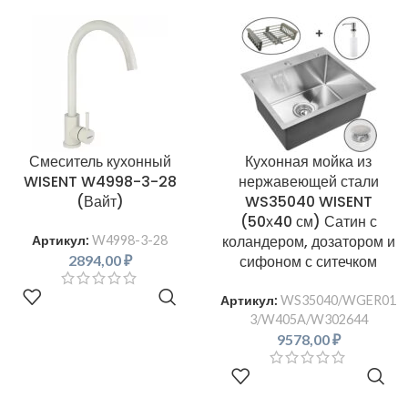
Смеситель кухонный
Кухонная мойка из
WISENT W4998-3-28
нержавеющей стали
(Вайт)
WS35040 WISENT
(50х40 см) Сатин с
коландером, дозатором и
Артикул:
W4998-3-28
2894,00
₽
сифоном с ситечком
В КОРЗИНУ
Артикул:
WS35040/WGER01
3/W405A/W302644
9578,00
₽
В КОРЗИНУ