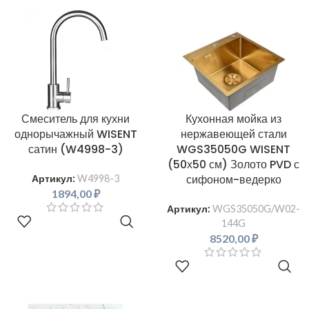
Смеситель для кухни
Кухонная мойка из
однорычажный WISENT
нержавеющей стали
сатин (W4998-3)
WGS35050G WISENT
(50х50 см) Золото PVD с
сифоном-ведерко
Артикул:
W4998-3
1894,00
₽
Артикул:
WGS35050G/W02-
В КОРЗИНУ
144G
8520,00
₽
В КОРЗИНУ