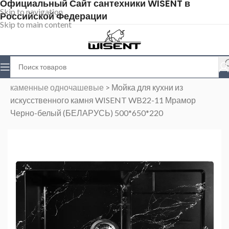
Официальный Сайт сантехники WISENT в
Skip to navigation
Российской Федерации
Skip to main content
Главная
>
Магазин
>
Каменные мойки
>
Мойки
каменные одночашевые
>
Мойка для кухни из
искусственного камня WISENT WB22-11 Мрамор
Черно-белый (БЕЛАРУСЬ) 500*650*220