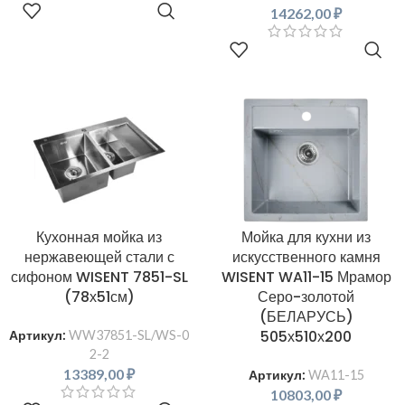
В КОРЗИНУ
14262,00
₽
В КОРЗИНУ
Кухонная мойка из
Мойка для кухни из
нержавеющей стали с
искусственного камня
сифоном WISENT 7851-SL
WISENT WA11-15 Мрамор
(78х51см)
Серо-золотой
(БЕЛАРУСЬ)
505х510х200
Артикул:
WW37851-SL/WS-0
2-2
13389,00
₽
Артикул:
WA11-15
10803,00
₽