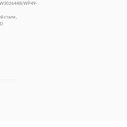
W302644B/WP49-
й стали
,
VD