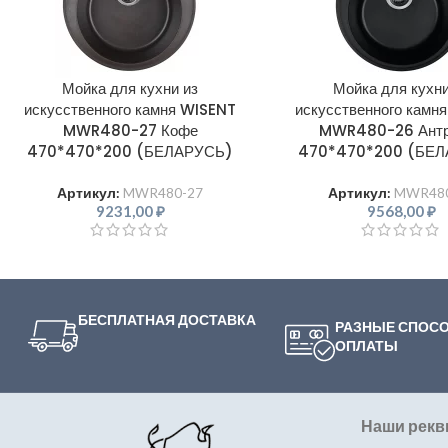
Мойка для кухни из
Мойка для кухни
искусственного камня WISENT
искусственного камн
MWR480-27 Кофе
MWR480-26 Антр
470*470*200 (БЕЛАРУСЬ)
470*470*200 (БЕ
Артикул:
MWR480-27
Артикул:
MWR480
9231,00
₽
9568,00
₽
БЕСПЛАТНАЯ ДОСТАВКА
РАЗНЫЕ СПОС
ОПЛАТЫ
Наши рекв