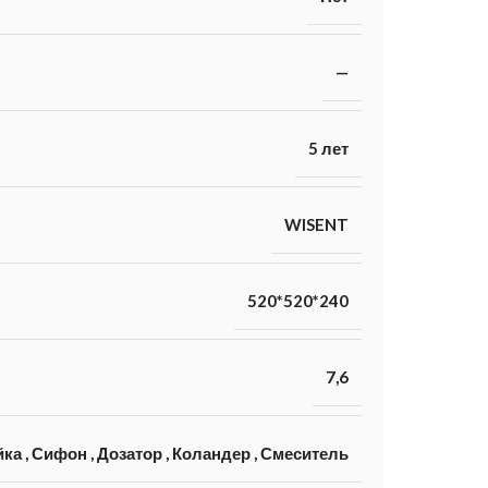
—
5 лет
WISENT
520*520*240
7,6
йка
,
Сифон
,
Дозатор
,
Коландер
,
Смеситель