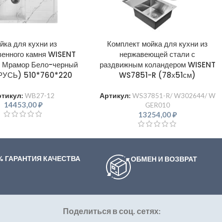
йка для кухни из
Комплект мойка для кухни из
венного камня WISENT
нержавеющей стали с
 Мрамор Бело-черный
раздвижным коландером WISENT
РУСЬ) 510*760*220
WS7851-R (78х51см)
ртикул:
WB27-12
Артикул:
WS37851-R/ W302644/ W
14453,00
₽
GER010
13254,00
₽
% ГАРАНТИЯ КАЧЕСТВА
ОБМЕН И ВОЗВРАТ
Поделиться в соц. сетях: