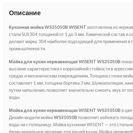
Описание
Кухонная мойка WS35050B WISENT
изготовлена из нерж
стали SUS304 толщиной от 1 до 3 мм. Химический состав и с
делают марку 304 наиболее подходящей для применения в 
промышленности.
Мойка для кухни нержавеющая WISENT WS35050B
показ
высокие характеристики к коррозийной стойкости в агресси
средах и механическим повреждениям. Толщина стенки мой
составляет 1 мм, толщина бортика 3 мм. Шумоизоляция, нан
путем напыления, позволяет значительно снизить звук от по
воды.
Мойка для кухни нержавеющая WISENT WS35050B
в цве
Дизайн модели мойки
WS35050B
позволяет избежать попад
воды на столешницу. Мойка кухонная WISENT — это стильно
функциональное решение для вашей кухни. Мойка нержавей