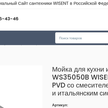
альный Сайт сантехники WISENT в Российской Фед
46-43-46
я кухни из нержавеющей стали WS35050B WISENT (50х50см) Гра
Мойка для кухни
WS35050B WISEN
PVD со смесител
и итальянским с
Артикул: