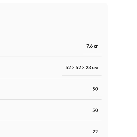
7,6 кг
52 × 52 × 23 см
50
50
22