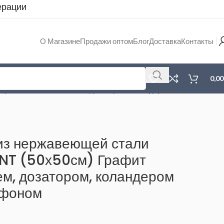
ерации
О Магазине
Продажи оптом
Блог
Доставка
Контакты
0,0
фит PVD со смесителем, дозатором, коландером и
 из нержавеющей стали
T (50х50см) Графит
ем, дозатором, коландером
ифоном