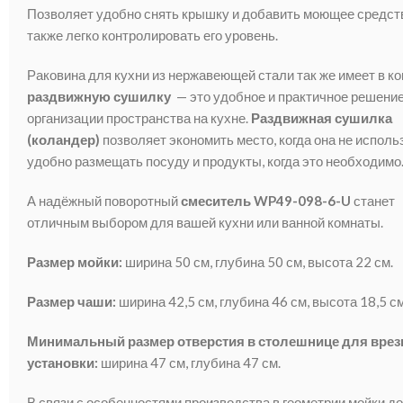
Позволяет удобно снять крышку и добавить моющее средств
также легко контролировать его уровень.
Раковина для кухни из нержавеющей стали так же имеет в к
раздвижную сушилку
— это удобное и практичное решени
организации пространства на кухне.
Раздвижная сушилка
(коландер)
позволяет экономить место, когда она не использ
удобно размещать посуду и продукты, когда это необходимо
А надёжный поворотный
смеситель WP49-098-6-U
станет
отличным выбором для вашей кухни или ванной комнаты.
Размер мойки:
ширина 50 см, глубина 50 см, высота 22 см.
Размер чаши:
ширина 42,5 см, глубина 46 см, высота 18,5 см
Минимальный размер отверстия в столешнице для врез
установки:
ширина 47 см, глубина 47 см.
В связи с особенностями производства в геометрии мойки д