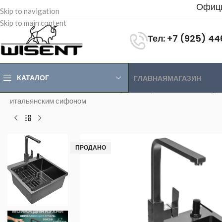
Офици
Skip to navigation
Skip to main content
Тел: +7 (925) 4
КАТАЛОГ
ГЛАВНАЯ
МАГАЗИН
Главная
>
Магазин
>
Мойки из нержавеющей стали
>
Мойка дл
итальянским сифоном
ПРОДАНО