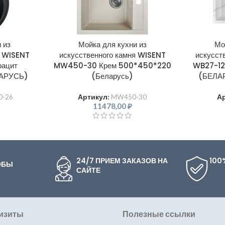
 из
Мойка для кухни из
Мо
я WISENT
искусственного камня WISENT
искусст
ацит
MW450-30 Крем 500*450*220
WB27-12
ЛАРУСЬ)
(Беларусь)
(БЕЛА
-26
Артикул:
MW450-30
А
11478,00
₽
24/7 ПРИЕМ ЗАКАЗОВ НА
100
ОБЫ
САЙТЕ
изиты
Полезные ссылки