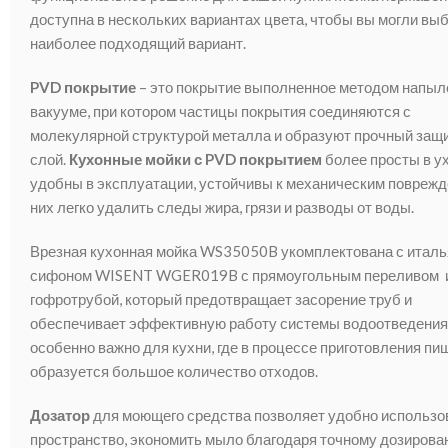
доступна в нескольких вариантах цвета, чтобы вы могли вы
наиболее подходящий вариант.
PVD покрытие
– это покрытие выполненное методом напыл
вакууме, при котором частицы покрытия соединяются с
молекулярной структурой металла и образуют прочный защ
слой.
Кухонные мойки с PVD покрытием
более просты в у
удобны в эксплуатации, устойчивы к механическим поврежд
них легко удалить следы жира, грязи и разводы от воды.
Врезная кухонная мойка WS35050B укомплектована с итал
сифоном WISENT WGER019B с прямоугольным переливом 
гофротрубой, который предотвращает засорение труб и
обеспечивает эффективную работу системы водоотведения
особенно важно для кухни, где в процессе приготовления пи
образуется большое количество отходов.
Дозатор
для моющего средства позволяет удобно использо
пространство, экономить мыло благодаря точному дозирова