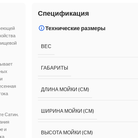
Спецификация
Технические размеры
авеющей
войства
пищевой
ВЕС
ывает
ГАБАРИТЫ
вных
ки
есенная
ДЛИНА МОЙКИ (СМ)
тока
ШИРИНА МОЙКИ (СМ)
те Сатин.
ания
е и
ВЫСОТА МОЙКИ (СМ)
ка