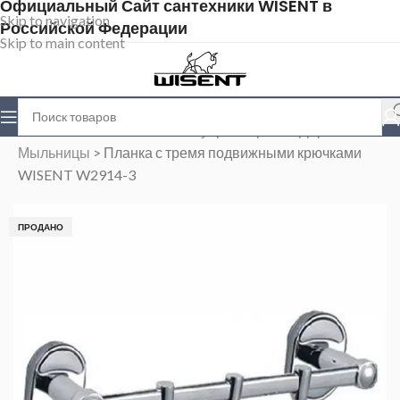
Официальный Сайт сантехники WISENT в
Skip to navigation
Российской Федерации
Skip to main content
Главная
>
Магазин
>
Аксессуары
>
Крючки Держатели
Мыльницы
>
Планка с тремя подвижными крючками
WISENT W2914-3
ПРОДАНО