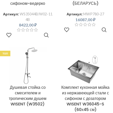
сифоном-ведерко
(БЕЛАРУСЬ)
Артикул:
WS35044B/W02-11
Артикул:
MWP780-27
16087,00
₽
4B
8422,00
₽
В КОРЗИНУ
В КОРЗИНУ
ТОП
Душевая стойка со
Комплект кухонная мойка
смесителем и
из нержавеющей стали с
тропическим душем
сифоном с дозатором
WISENT (W3502)
WISENT W36045-S
(60х45 см)