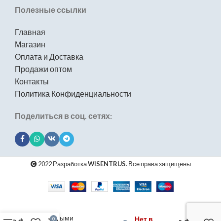
Полезные ссылки
Главная
Магазин
Оплата и Доставка
Продажи оптом
Контакты
Политика Конфиденциальности
Поделиться в соц. сетях:
2022 Разработка
WISENTRUS
. Все права защищены
Планка с тремя
подвижными
Нет в
0