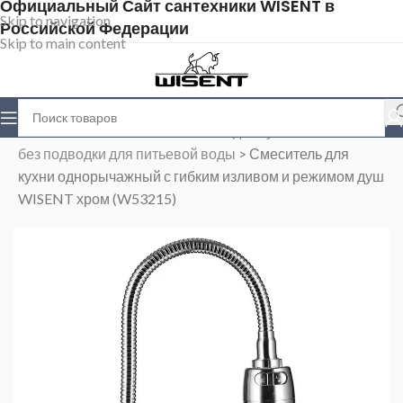
Официальный Сайт сантехники WISENT в
Skip to navigation
Российской Федерации
Skip to main content
Главная
>
Магазин
>
Смесители для кухни
>
Cмесители
без подводки для питьевой воды
>
Смеситель для
кухни однорычажный с гибким изливом и режимом душ
WISENT хром (W53215)