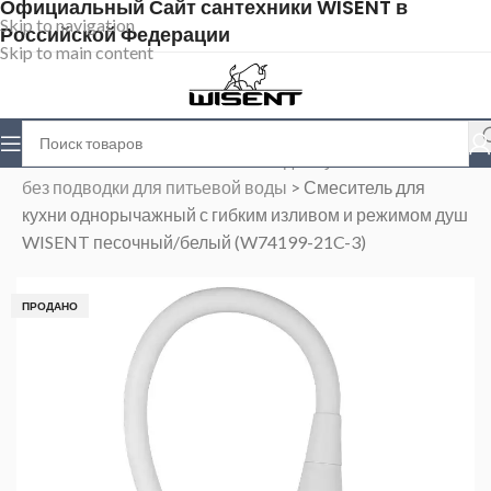
Официальный Сайт сантехники WISENT в
Skip to navigation
Российской Федерации
Skip to main content
Главная
>
Магазин
>
Смесители для кухни
>
Cмесители
без подводки для питьевой воды
>
Смеситель для
кухни однорычажный с гибким изливом и режимом душ
WISENT песочный/белый (W74199-21C-3)
ПРОДАНО