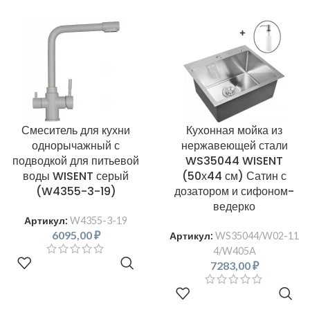
Смеситель для кухни
Кухонная мойка из
однорычажный с
нержавеющей стали
подводкой для питьевой
WS35044 WISENT
воды WISENT серый
(50х44 см) Сатин с
(W4355-3-19)
дозатором и сифоном-
ведерко
Артикул:
W4355-3-19
6095,00
₽
Артикул:
WS35044/W02-11
4/W405A
В КОРЗИНУ
7283,00
₽
В КОРЗИНУ