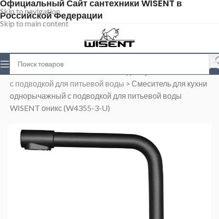
Официальный Сайт сантехники WISENT в
Skip to navigation
Российской Федерации
Skip to main content
Главная
>
Магазин
>
Смесители для кухни
>
Cмесители
с подводкой для питьевой воды
>
Смеситель для кухни
однорычажный с подводкой для питьевой воды
WISENT оникс (W4355-3-U)