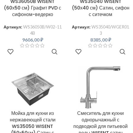
WS36050B WISENT
WS35040 WISENT
(60х50 см) Графит PVD с
(50х40 см) Сатин, сифон
сифоном-ведерко
с ситечком
Артикул:
WS36050B/W02-11
Артикул:
WS35040/WGER01
4B
3
9606,00
₽
8385,00
₽
В КОРЗИНУ
В КОРЗИНУ
Мойка для кухни из
Смеситель для кухни
нержавеющей стали
однорычажный с
WS35050 WISENT
подводкой для питьевой
(50х50см) Сатин с
воды WISENT сатин