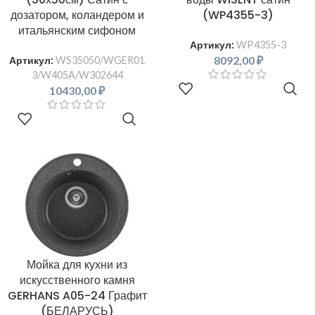
дозатором, коландером и
(WP4355-3)
итальянским сифоном
Артикул:
WP4355-3
8092,00
₽
Артикул:
WS35050/WGER01
3/W405A/W302644
В КОРЗИНУ
10430,00
₽
В КОРЗИНУ
Мойка для кухни из
искусственного камня
GERHANS A05-24 Графит
(БЕЛАРУСЬ)