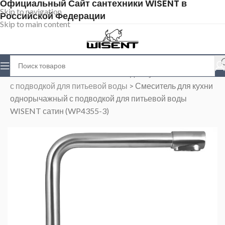
Официальный Сайт сантехники WISENT в
Skip to navigation
Российской Федерации
Skip to main content
Главная
>
Магазин
>
Смесители для кухни
>
Cмесители
с подводкой для питьевой воды
>
Смеситель для кухни
однорычажный с подводкой для питьевой воды
WISENT сатин (WP4355-3)