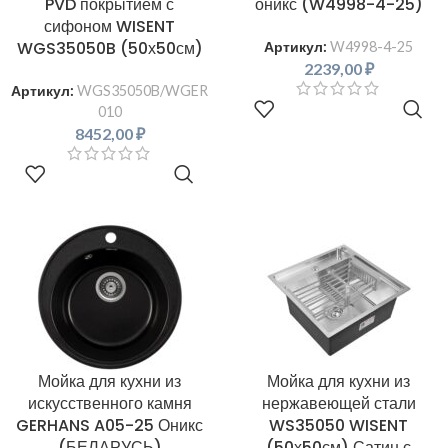
PVD покрытием с
оникс (W4998-4-25)
сифоном WISENT
WGS35050B (50х50см)
Артикул:
W4998-4-25
2239,00
₽
Артикул:
WGS35050B/WGER
В КОРЗИНУ
010
8452,00
₽
В КОРЗИНУ
Мойка для кухни из
Мойка для кухни из
искусственного камня
нержавеющей стали
GERHANS A05-25 Оникс
WS35050 WISENT
(БЕЛАРУСЬ)
(50х50см) Сатин с