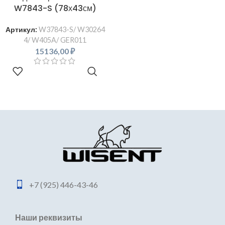
W7843-S (78х43см)
Артикул:
W37843-S/ W30264
4/ W405A/ GER011
15136,00
₽
В КОРЗИНУ
+7 (925) 446-43-46
Наши реквизиты