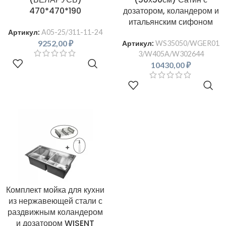
470*470*190
дозатором, коландером и
итальянским сифоном
Артикул:
A05-25/311-11-24
9252,00
₽
Артикул:
WS35050/WGER01
3/W405A/W302644
В КОРЗИНУ
10430,00
₽
В КОРЗИНУ
Комплект мойка для кухни
из нержавеющей стали с
раздвижным коландером
и дозатором WISENT