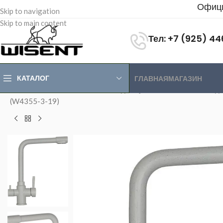
Офици
Skip to navigation
Skip to main content
Тел: +7 (925) 4
КАТАЛОГ
ГЛАВНАЯ
МАГАЗИН
Главная
>
Магазин
>
Смесители для кухни
>
Cмесители с подв
(W4355-3-19)