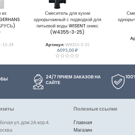
 из
Смеситель для кухни
Сме
я GERHANS
однорычажный с подводкой для
одноры
ЛАРУСЬ)
питьевой воды WISENT оникс
0
(W4355-3-25)
А
1-11-24
Артикул:
W4355-3-25
6095,00
₽
24/7 ПРИЕМ ЗАКАЗОВ НА
100
ОБЫ
САЙТЕ
изиты
Полезные ссылки
бочая ул. дом 2A кор.4.
Главная
Москва
Магазин