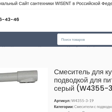
альный Сайт сантехники WISENT в Российской Фед
46-43-46
одкой для питьевой воды
>
Смеситель для кухни однорычажный 
Смеситель для к
подводкой для п
серый (W4355-3
Артикул:
W4355-3-19
Категории:
Cмесители с подводк