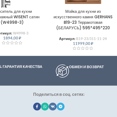
ситель для кухни
Мойка для кухни из
чажный WISENT сатин
искусственного камня GERHANS
(W4998-3)
B19-23 Терракотовая
(БЕЛАРУСЬ) 595*495*220
ртикул:
W4998-3
1894,00
₽
Артикул:
B19-23/311-11-24
11999,00
₽
% ГАРАНТИЯ КАЧЕСТВА
ОБМЕН И ВОЗВРАТ
Поделиться в соц. сетях: