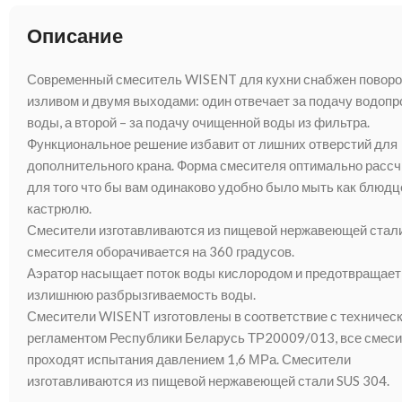
Описание
Современный смеситель WISENT для кухни снабжен повор
изливом и двумя выходами: один отвечает за подачу водоп
воды, а второй – за подачу очищенной воды из фильтра.
Функциональное решение избавит от лишних отверстий для
дополнительного крана. Форма смесителя оптимально рассч
для того что бы вам одинаково удобно было мыть как блюдце
кастрюлю.
Смесители изготавливаются из пищевой нержавеющей стали
смесителя оборачивается на 360 градусов.
Аэратор насыщает поток воды кислородом и предотвращает
излишнюю разбрызгиваемость воды.
Смесители WISENT изготовлены в соответствие с техничес
регламентом Республики Беларусь ТР20009/013, все смес
проходят испытания давлением 1,6 МРа. Смесители
изготавливаются из пищевой нержавеющей стали SUS 304.