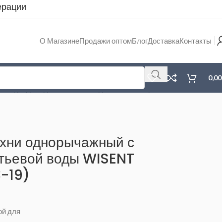
ерации
О Магазине
Продажи оптом
Блог
Доставка
Контакты
0,0
с подводкой для питьевой воды WISENT серый
ухни однорычажный с
итьевой воды WISENT
-19)
ой для