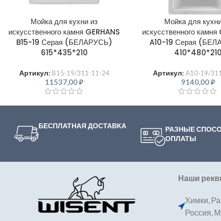
Мойка для кухни из
Мойка для кухни
искусственного камня GERHANS
искусственного камн
B15-19 Серая (БЕЛАРУСЬ)
A10-19 Серая (БЕ
615*435*210
410*480*21
Артикул:
B15-19/311-11-24
Артикул:
A10-19/31
11537,00
₽
9140,00
₽
БЕСПЛАТНАЯ ДОСТАВКА
РАЗНЫЕ СПОС
ОПЛАТЫ
Наши рекв
Химки, Ра
Россия, 