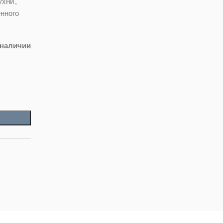
ухни
,
енного
 наличии