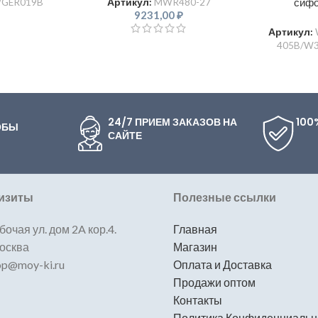
сифо
GER019B
Артикул:
MWR480-27
9231,00
₽
Артикул:
405B/W3
24/7 ПРИЕМ ЗАКАЗОВ НА
100
ОБЫ
САЙТЕ
изиты
Полезные ссылки
бочая ул. дом 2A кор.4.
Главная
Москва
Магазин
hop@moy-ki.ru
Оплата и Доставка
Продажи оптом
Контакты
Политика Конфиденциальн