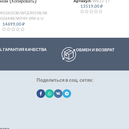
ном (Копировать)
Артикул:
WB22-17
13519,00
₽
WS36050B/WGER019B/W
02644B/WP49-098-6-U
14699,00
₽
% ГАРАНТИЯ КАЧЕСТВА
ОБМЕН И ВОЗВРАТ
Поделиться в соц. сетях:
ости