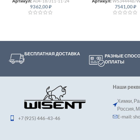
Артикул:
A04-18/311-11-24
Артикул:
WS34444B/W
9362,00
₽
7541,00
₽
БЕСПЛАТНАЯ ДОСТАВКА
РАЗНЫЕ СПОС
ОПЛАТЫ
Наши рекв
Химки, Ра
Россия, 
E-mail: s
+7 (925) 446-43-46