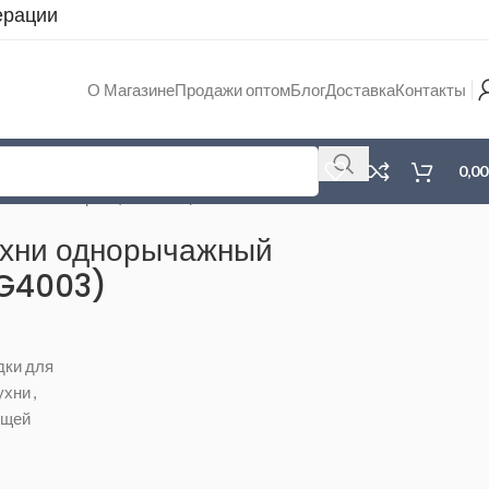
ерации
О Магазине
Продажи оптом
Блог
Доставка
Контакты
0,0
ый WISENT хром (WG4003)
ухни однорычажный
G4003)
дки для
ухни
,
ющей