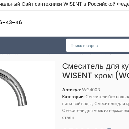
альный Сайт сантехники WISENT в Российской Фед
46-43-46
дводки для питьевой воды
>
Смеситель для кухни однорычажн
Смеситель для к
WISENT хром (W
Артикул:
WG4003
Категории:
Cмесители без подво
питьевой воды
,
Смесители для к
Смесители для моек из нержаве
стали