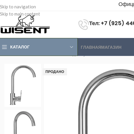
Офици
Skip to navigation
Skip to main content
Тел: +7 (925) 4
КАТАЛОГ
ГЛАВНАЯ
МАГАЗИН
Главная
>
Магазин
>
Смесители для кухни
>
Cмесители без по
ПРОДАНО