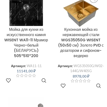
Мойка для кухни из
Кухонная мойка из
искусственного камня
нержавеющей стали
WISENT WA11-11 Мрамор
WGS35050G WISENT
Черно-белый
(50х50 см) Золото PVD с
(БЕЛАРУСЬ)
дозатором и сифоном-
505*510*200
ведерко
Артикул:
WA11-11
Артикул:
WGS35050G/W02-
11141,00
₽
144G/W405G
8978,00
₽
В КОРЗИНУ
В КОРЗИНУ