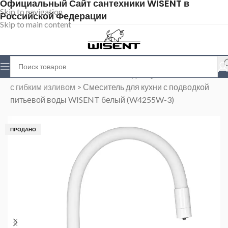
Официальный Сайт сантехники WISENT в
Skip to navigation
Российской Федерации
Skip to main content
Главная
>
Магазин
>
Смесители для кухни
>
Cмесители
с гибким изливом
>
Смеситель для кухни с подводкой
питьевой воды WISENT белый (W4255W-3)
ПРОДАНО