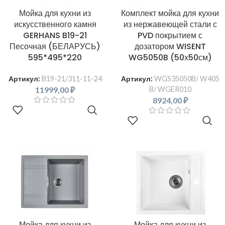
Мойка для кухни из
Комплект мойка для кухни
искусственного камня
из нержавеющей стали с
GERHANS B19-21
PVD покрытием с
Песочная (БЕЛАРУСЬ)
дозатором WISENT
595*495*220
WG5050B (50х50см)
Артикул:
B19-21/311-11-24
Артикул:
WGS35050B/ W405
11999,00
₽
B/ WGER010
8924,00
₽
В КОРЗИНУ
В КОРЗИНУ
Мойка для кухни из
Мойка для кухни из