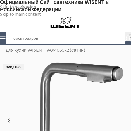
Официальный Сайт сантехники WISENT в
Skip to navigation
Российской Федерации
Skip to main content
Главная
>
Магазин
>
Смесители для кухни
>
Смеситель
для кухни WISENT WX4055-2 (сатин)
ПРОДАНО