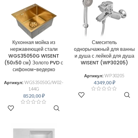
Кухонная мойка из
Смеситель
нержавеющей стали
однорычажный для ванны
WGS35050G WISENT
и душа с лейкой для душа
(50х50 см) Золото PVD с
WISENT (WP30205)
сифоном-ведерко
Артикул:
WP30205
4349,00
₽
Артикул:
WGS35050G/W02-
144G
В КОРЗИНУ
8520,00
₽
В КОРЗИНУ