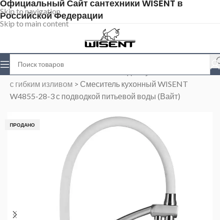
Официальный Сайт сантехники WISENT в
Skip to navigation
Российской Федерации
Skip to main content
Главная
>
Магазин
>
Смесители для кухни
>
Cмесители
с гибким изливом
>
Смеситель кухонный WISENT
W4855-28-3 с подводкой питьевой воды (Вайт)
ПРОДАНО