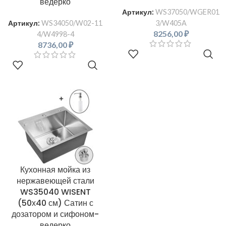
ведерко
Артикул:
WS37050/WGER01
3/W405A
Артикул:
WS34050/W02-11
8256,00
₽
4/W4998-4
8736,00
₽
В КОРЗИНУ
В КОРЗИНУ
Кухонная мойка из
нержавеющей стали
WS35040 WISENT
(50х40 см) Сатин с
дозатором и сифоном-
ведерко