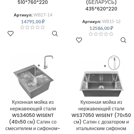
510*760*220
(БЕЛАРУСЬ)
435*620*220
Артикул:
WB27-14
14791,00
₽
Артикул:
WB15-12
12586,00
₽
В КОРЗИНУ
В КОРЗИНУ
Кухонная мойка из
Кухонная мойка из
нержавеющей стали
нержавеющей стали
WS34050 WISENT
WS37050 WISENT (70х50
(40х50 см) Сатин со
см) Сатин с дозатором и
смесителем и сифоном-
итальянским сифоном