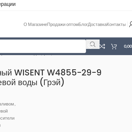
ерации
О Магазине
Продажи оптом
Блог
Доставка
Контакты
0,0
ой питьевой воды (Грэй)
нный WISENT W4855-29-9
евой воды (Грэй)
изливом
,
евой
сители
я