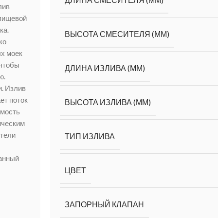
лив
 пищевой
ка.
ВЫСОТА СМЕСИТЕЛЯ (ММ)
ко
ых моек
 чтобы
ДЛИНА ИЗЛИВА (ММ)
ю.
. Излив
ет поток
ВЫСОТА ИЗЛИВА (ММ)
емость
ическим
ители
ТИП ИЗЛИВА
Данный
ЦВЕТ
ЗАПОРНЫЙ КЛАПАН