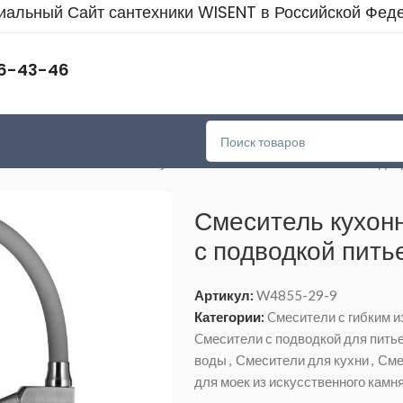
альный Сайт сантехники WISENT в Российской Фед
46-43-46
им изливом
>
Смеситель кухонный WISENT W4855-29-9 с подводк
Смеситель кухо
с подводкой пить
Артикул:
W4855-29-9
Категории:
Cмесители с гибким 
Cмесители с подводкой для пить
воды
,
Смесители для кухни
,
Сме
для моек из искусственного камн