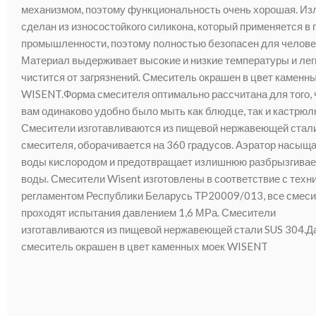
механизмом, поэтому функциональность очень хорошая. Из
сделан из износостойкого силикона, который применяется в
промышленности, поэтому полностью безопасен для челове
Материал выдерживает высокие и низкие температуры и лег
чистится от загрязнений. Смеситель окрашен в цвет каменн
WISENT.Форма смесителя оптимально рассчитана для того,
вам одинаково удобно было мыть как блюдце, так и кастрюл
Смесители изготавливаются из пищевой нержавеющей стали
смесителя, оборачивается на 360 градусов. Аэратор насыща
воды кислородом и предотвращает излишнюю разбрызгива
воды. Смесители Wisent изготовлены в соответствие с техн
регламентом Республики Беларусь ТР20009/013, все смес
проходят испытания давлением 1,6 МРа. Смесители
изготавливаются из пищевой нержавеющей стали SUS 304.
смеситель окрашен в цвет каменных моек WISENT