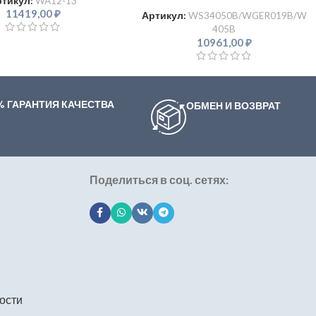
ртикул:
WA12-13
11419,00
₽
Артикул:
WS34050B/WGER019B/W
405B
10961,00
₽
% ГАРАНТИЯ КАЧЕСТВА
ОБМЕН И ВОЗВРАТ
Поделиться в соц. сетях:
ости