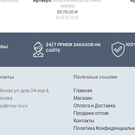
GER019B
Артикул:
WGS35050G/W02-144G/
А
W405G
8978,00
₽
24/7 ПРИЕМ ЗАКАЗОВ НА
100
ОБЫ
САЙТЕ
изиты
Полезные ссылки
бочая ул. дом 2A кор.4.
Главная
Москва
Магазин
hop@moy-ki.ru
Оплата и Доставка
Продажи оптом
Контакты
Политика Конфиденциальн