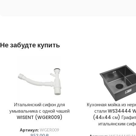
Не забудте купить
Итальянский сифон для
Кухонная мойка из не
умывальника с одной чашей
стали WS34444 W
WISENT (WGER009)
(44х44 см) Графит
итальянским сиф
Артикул:
WGER009
953,00
₽