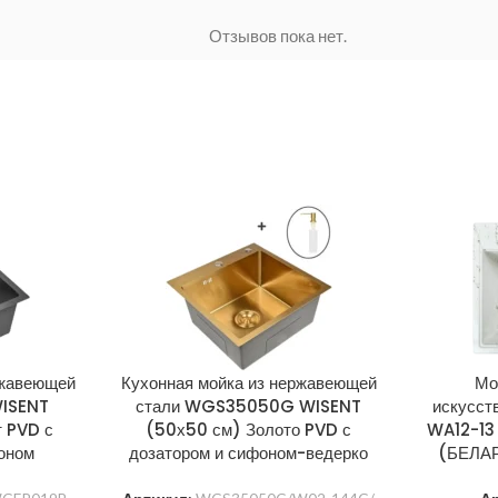
Отзывов пока нет.
ржавеющей
Кухонная мойка из нержавеющей
Мо
ISENT
стали WGS35050G WISENT
искусст
 PVD с
(50х50 см) Золото PVD с
WA12-13
оном
дозатором и сифоном-ведерко
(БЕЛА