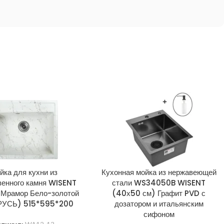
йка для кухни из
Кухонная мойка из нержавеющей
венного камня WISENT
стали WS34050B WISENT
 Мрамор Бело-золотой
(40х50 см) Графит PVD с
РУСЬ) 515*595*200
дозатором и итальянским
сифоном