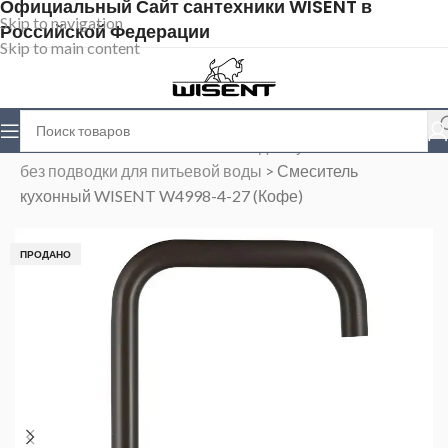
Официальный Сайт сантехники WISENT в
Skip to navigation
Российской Федерации
Skip to main content
Главная
>
Магазин
>
Смесители для кухни
>
Cмесители
без подводки для питьевой воды
>
Смеситель
кухонный WISENT W4998-4-27 (Кофе)
ПРОДАНО