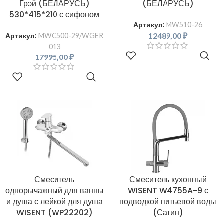
Грэй (БЕЛАРУСЬ)
(БЕЛАРУСЬ)
530*415*210 с сифоном
Артикул:
MW510-26
12489,00
₽
Артикул:
MWC500-29/WGER
013
В КОРЗИНУ
17995,00
₽
В КОРЗИНУ
Смеситель
Смеситель кухонный
однорычажный для ванны
WISENT W4755A-9 с
и душа с лейкой для душа
подводкой питьевой воды
WISENT (WP22202)
(Сатин)