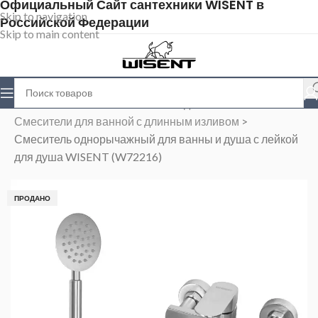
Официальный Сайт сантехники WISENT в
Skip to navigation
Российской Федерации
Skip to main content
Главная
>
Магазин
>
Смесители для ванной
>
Смесители для ванной с длинным изливом
>
Смеситель однорычажный для ванны и душа с лейкой
для душа WISENT (W72216)
ПРОДАНО