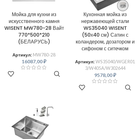
Мойка для кухни из
Кухонная мойка из
искусственного камня
нержавеющей стали
WISENT MW780-28 Вайт
WS35040 WISENT
770*500*210
(50х40 см) Сатин с
(БЕЛАРУСЬ)
коландером, дозатором и
сифоном с ситечком
Артикул:
MW780-28
16087,00
₽
Артикул:
WS35040/WGER01
3/W405A/W302644
В КОРЗИНУ
9578,00
₽
В КОРЗИНУ