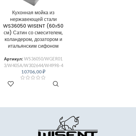
Кухонная мойка из
нержавеющей стали
WS36050 WISENT (60х50
см) Сатин со смесителем,
коландером, дозатором и
итальянским сифоном
Артикул:
WS36050/WGER01
3/W405A/W302644/W4998-4
10706,00
₽
В КОРЗИНУ