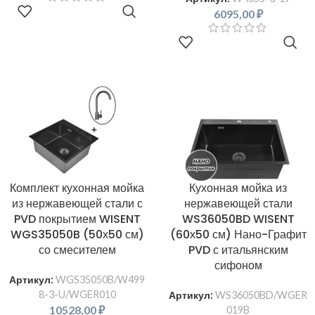
В КОРЗИНУ
6095,00
₽
В КОРЗИНУ
Комплект кухонная мойка
Кухонная мойка из
из нержавеющей стали с
нержавеющей стали
PVD покрытием WISENT
WS36050BD WISENT
WGS35050B (50х50 см)
(60х50 см) Нано-Графит
со смесителем
PVD с итальянским
сифоном
Артикул:
WGS35050B/W499
8-3-U/WGER010
Артикул:
WS36050BD/WGER
10528,00
₽
019B