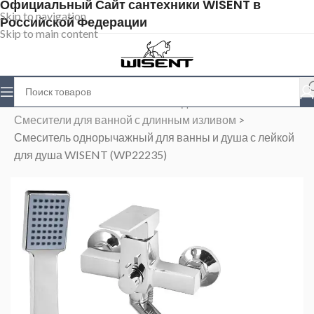
Официальный Сайт сантехники WISENT в
Skip to navigation
Российской Федерации
Skip to main content
Главная
>
Магазин
>
Смесители для ванной
>
Смесители для ванной с длинным изливом
>
Смеситель однорычажный для ванны и душа с лейкой
для душа WISENT (WP22235)