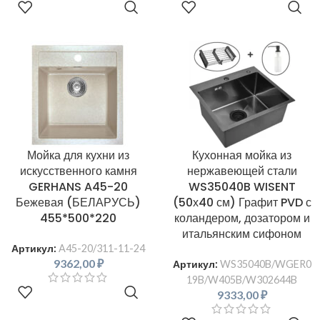
В КОРЗИНУ
В КОРЗИНУ
Мойка для кухни из
Кухонная мойка из
искусственного камня
нержавеющей стали
GERHANS A45-20
WS35040B WISENT
Бежевая (БЕЛАРУСЬ)
(50х40 см) Графит PVD с
455*500*220
коландером, дозатором и
итальянским сифоном
Артикул:
A45-20/311-11-24
9362,00
₽
Артикул:
WS35040B/WGER0
19B/W405B/W302644B
В КОРЗИНУ
9333,00
₽