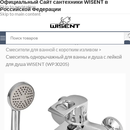
Официальный Сайт сантехники WISENT в
Skip to navigation
Российской Федерации
Skip to main content
Главная
>
Магазин
>
Смесители для ванной
>
Смесители для ванной с коротким изливом
>
Смеситель однорычажный для ванны и душа с лейкой
для душа WISENT (WP30205)