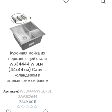
В КОРЗИНУ
Кухонная мойка из
нержавеющей стали
WS34444 WISENT
(44х44 см) Сатин с
коландером и
итальянским сифоном
Артикул:
WS34444/WGER01
3/W302644
7349,00
₽
В КОРЗИНУ