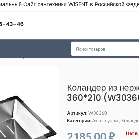
альный Сайт сантехники WISENT в Российской Фед
46-43-46
 нержавеющей стали WISENT 360*210 (W30360)
Коландер из нер
360*210 (W3036
Артикул:
W30360
Категории:
Аксессуары
,
Коланд
2185,00
₽
Нет в