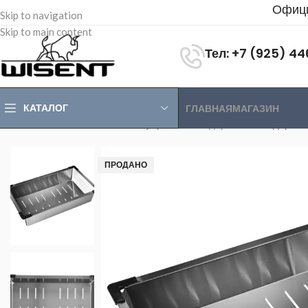
Офици
Skip to navigation
Skip to main content
Тел: +7 (925) 4
КАТАЛОГ
ГЛАВНАЯ
МАГАЗИН
Главная
>
Магазин
>
Аксессуары
>
Коландеры
>
Коландер из
ПРОДАНО