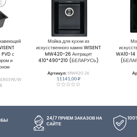
ржавеющей
Мойка для кухни из
Мо
WISENT
искусственного камня WISENT
искусст
 PVD с
MW420-26 Антрацит
WA10-14 
ором и
410*490*210 (БЕЛАРУСЬ)
(БЕЛА
оном
Артикул:
MW420-26
А
11141,00
₽
ER019B/W
B
24/7 ПРИЕМ ЗАКАЗОВ НА
100
ОБЫ
САЙТЕ