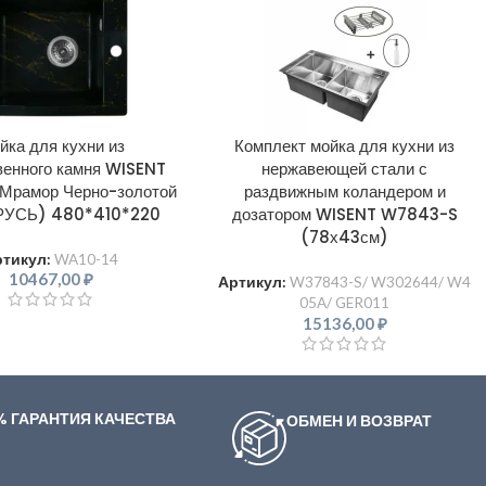
йка для кухни из
Комплект мойка для кухни из
венного камня WISENT
нержавеющей стали с
Мрамор Черно-золотой
раздвижным коландером и
РУСЬ) 480*410*220
дозатором WISENT W7843-S
(78х43см)
ртикул:
WA10-14
10467,00
₽
Артикул:
W37843-S/ W302644/ W4
05A/ GER011
15136,00
₽
% ГАРАНТИЯ КАЧЕСТВА
ОБМЕН И ВОЗВРАТ