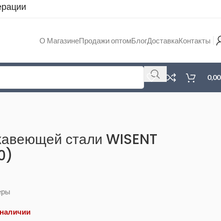
ерации
О Магазине
Продажи оптом
Блог
Доставка
Контакты
0,0
жавеющей стали WISENT
0)
еры
 наличии