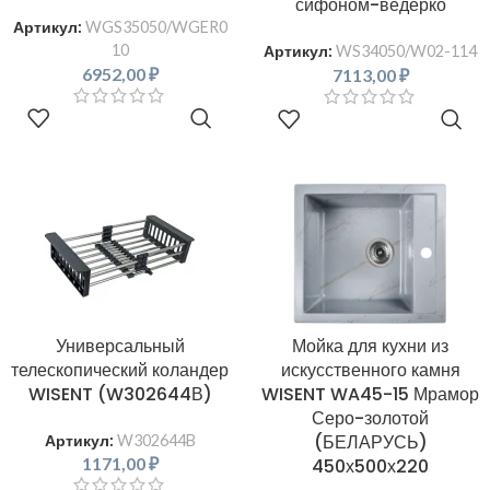
сифоном-ведерко
Артикул:
WGS35050/WGER0
10
Артикул:
WS34050/W02-114
6952,00
₽
7113,00
₽
В КОРЗИНУ
В КОРЗИНУ
Универсальный
Мойка для кухни из
телескопический коландер
искусственного камня
WISENT (W302644В)
WISENT WA45-15 Мрамор
Серо-золотой
(БЕЛАРУСЬ)
Артикул:
W302644B
1171,00
₽
450х500х220