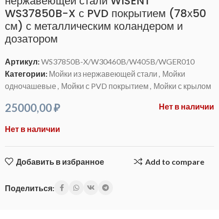
нержавеющей стали WISENT
WS37850B-X с PVD покрытием (78х50
см) с металлическим коландером и
дозатором
Артикул:
WS37850B-X/W30460B/W405B/WGER010
Категории:
Мойки из нержавеющей стали
,
Мойки
одночашевые
,
Мойки с PVD покрытием
,
Мойки с крылом
25000,00
₽
Нет в наличии
Нет в наличии
Добавить в избранное
Add to compare
Поделиться: