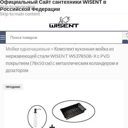
Официальный Сайт сантехники WISENT в
Skip to navigation
Российской Федерации
Skip to main content
Главная
>
Магазин
>
Мойки из нержавеющей стали
>
Мойки одночашевые
>
Комплект кухонная мойка из
нержавеющей стали WISENT WS37850B-X с PVD
покрытием (78х50 см) с металлическим коландером и
дозатором
ПРОДАНО