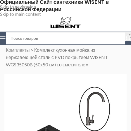
Официальный Сайт сантехники WISENT в
Skip to navigation
Российской Федерации
Skip to main content
Главная
>
Магазин
>
Мойки из нержавеющей стали
>
Комплекты
>
Комплект кухонная мойка из
нержавеющей стали с PVD покрытием WISENT
WGS35050B (50х50 см) со смесителем