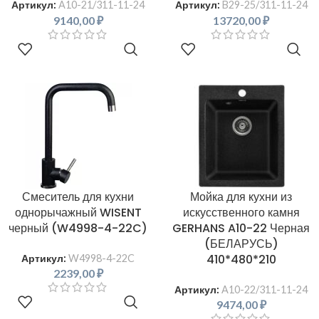
Артикул:
A10-21/311-11-24
Артикул:
B29-25/311-11-24
9140,00
₽
13720,00
₽
В КОРЗИНУ
В КОРЗИНУ
Смеситель для кухни
Мойка для кухни из
однорычажный WISENT
искусственного камня
черный (W4998-4-22C)
GERHANS A10-22 Черная
(БЕЛАРУСЬ)
410*480*210
Артикул:
W4998-4-22C
2239,00
₽
Артикул:
A10-22/311-11-24
В КОРЗИНУ
9474,00
₽