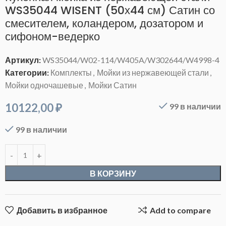
WS35044 WISENT (50х44 см) Сатин со
смесителем, коландером, дозатором и
сифоном-ведерко
Артикул:
WS35044/W02-114/W405A/W302644/W4998-4
Категории:
Комплекты
,
Мойки из нержавеющей стали
,
Мойки одночашевые
,
Мойки Сатин
10122,00
₽
99 в наличии
99 в наличии
В КОРЗИНУ
Добавить в избранное
Add to compare