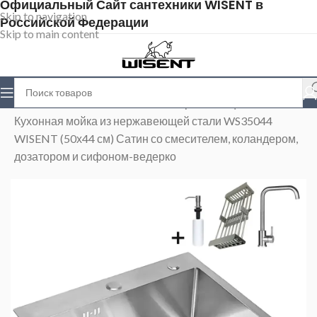
Официальный Сайт сантехники WISENT в
Skip to navigation
Российской Федерации
Skip to main content
Главная
>
Магазин
>
Мойки из нержавеющей стали
>
Кухонная мойка из нержавеющей стали WS35044
WISENT (50х44 см) Сатин со смесителем, коландером,
дозатором и сифоном-ведерко