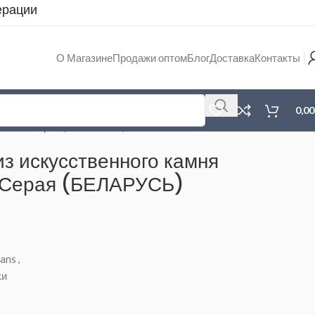
ерации
О Магазине
Продажи оптом
Блог
Доставка
Контакты
0,0
 A11-19 Серая (БЕЛАРУСЬ) 505*495*200
из искусственного камня
 Серая (БЕЛАРУСЬ)
ans
,
ки