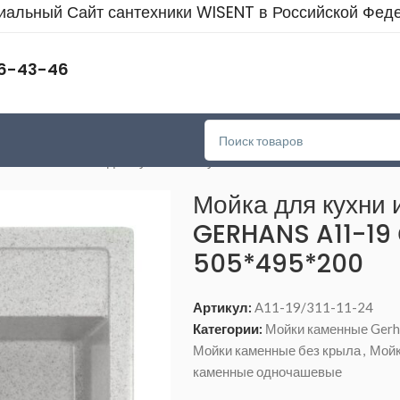
альный Сайт сантехники WISENT в Российской Фед
46-43-46
очашевые
>
Мойка для кухни из искусственного камня GERHANS
Мойка для кухни 
GERHANS A11-19
505*495*200
Артикул:
A11-19/311-11-24
Категории:
Мойки каменные Gerh
Мойки каменные без крыла
,
Мой
каменные одночашевые