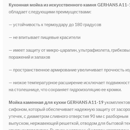
Кухонная мойка из искусственного камня GERHANS A11-
обладает следующими преимуществами:
— устойчивость к термоудару до 180 градусов
— не впитывает пищевые красители
— имеет защиту от микро-царапин, ультрафиолета, грибковы
поражений и запахов
— пространственное армирование увеличивает прочность и
— низкое температурное расширение исключает подвижност
на столешнице, что сохраняет гидроизоляцию ее кромки.
Мойка каменная для кухни GERHANS A11-19
укомплектов
сифоном, который обеспечивает надежную защиту от засоро
утечек, с диаметром сливного отверстия 90 мм с разборным
выпуском, нержавеющей решеткой, отводом для бытовой тех
круглым переливом. Выпуск и корзинный клапан изготовлены