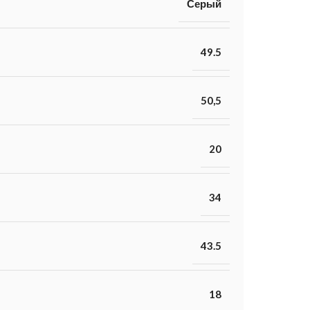
Серый
49.5
50,5
20
34
43.5
18