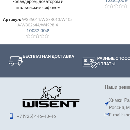
12381,00
₽
коландером, дозатором и
итальянским сифоном
Артикул:
WS35044/WGER013/W405
A/W302644/W4998-4
10032,00
₽
БЕСПЛАТНАЯ ДОСТАВКА
РАЗНЫЕ СПОС
ОПЛАТЫ
Наши рекв
Химки, Ра
Россия, 
E-mail: s
+7 (925) 446-43-46