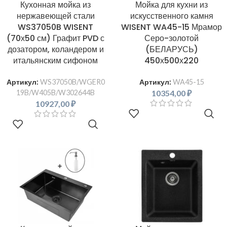
Кухонная мойка из
Мойка для кухни из
нержавеющей стали
искусственного камня
WS37050B WISENT
WISENT WA45-15 Мрамор
(70х50 см) Графит PVD с
Серо-золотой
дозатором, коландером и
(БЕЛАРУСЬ)
итальянским сифоном
450х500х220
Артикул:
WS37050B/WGER0
Артикул:
WA45-15
10354,00
₽
19B/W405B/W302644B
10927,00
₽
В КОРЗИНУ
В КОРЗИНУ