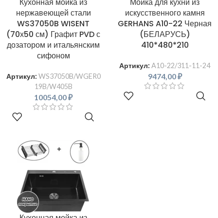
Кухонная мойка из
Мойка для кухни из
нержавеющей стали
искусственного камня
WS37050B WISENT
GERHANS A10-22 Черная
(70х50 см) Графит PVD с
(БЕЛАРУСЬ)
дозатором и итальянским
410*480*210
сифоном
Артикул:
A10-22/311-11-24
9474,00
₽
Артикул:
WS37050B/WGER0
19B/W405B
В КОРЗИНУ
10054,00
₽
В КОРЗИНУ
Кухонная мойка из