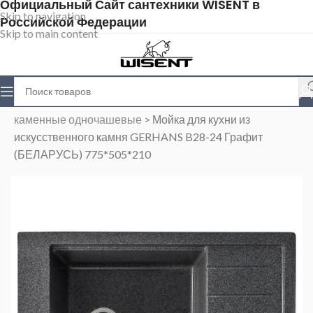
Официальный Сайт сантехники WISENT в
Skip to navigation
Российской Федерации
Skip to main content
Главная
>
Магазин
>
Каменные мойки
>
Мойки
каменные одночашевые
>
Мойка для кухни из
искусственного камня GERHANS B28-24 Графит
(БЕЛАРУСЬ) 775*505*210