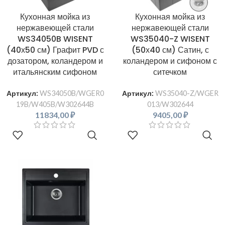
Кухонная мойка из
Кухонная мойка из
нержавеющей стали
нержавеющей стали
WS34050B WISENT
WS35040-Z WISENT
(40х50 см) Графит PVD с
(50х40 см) Сатин, с
дозатором, коландером и
коландером и сифоном с
итальянским сифоном
ситечком
Артикул:
WS34050B/WGER0
Артикул:
WS35040-Z/WGER
19B/W405B/W302644B
013/W302644
11834,00
₽
9405,00
₽
В КОРЗИНУ
В КОРЗИНУ