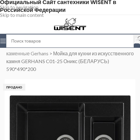
Официальный Сайт сантехники WISENT в
Skip to navigation
Российской Федерации
Skip to main content
Главная
>
Магазин
>
Каменные мойки
>
Мойки
каменные Gerhans
>
Мойка для кухни из искусственного
камня GERHANS C01-25 Оникс (БЕЛАРУСЬ)
590*490*200
ПРОДАНО