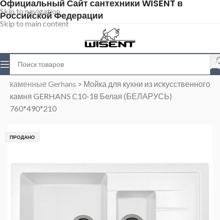
Официальный Сайт сантехники WISENT в
Skip to navigation
Российской Федерации
Skip to main content
Главная
>
Магазин
>
Каменные мойки
>
Мойки
каменные Gerhans
>
Мойка для кухни из искусственного
камня GERHANS C10-18 Белая (БЕЛАРУСЬ)
760*490*210
ПРОДАНО