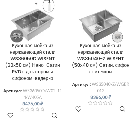
Кухонная мойка из
Кухонная мойка из
нержавеющей стали
нержавеющей стали
WS36050D WISENT
WS35040-Z WISENT
(60х50 см) Нано-Сатин
(50х40 см) Сатин, сифон
PVD с дозатором и
с ситечком
сифоном-ведерко
Артикул:
WS35040-Z/WGER
013
Артикул:
WS36050D/W02-11
8386,00
₽
4/W405A
8476,00
₽
В КОРЗИНУ
В КОРЗИНУ