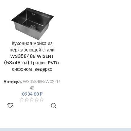
Кухонная мойка из
нержавеющей стали
WS35848B WISENT
(58х48 см) Графит PVD с
сифоном-ведерко
Артикул:
WS35848B/W02-11
4B
8934,00
₽
В КОРЗИНУ