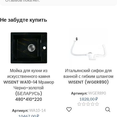
Не забудте купить
Мойка для кухни из
Итальянский сифон для
искусственного камня
ванной с гибким шлангом
WISENT WA10-14 Мрамор
WISENT (WGER890)
Черно-золотой
(БЕЛАРУСЬ)
Артикул:
WGER890
1828,00
₽
480*410*220
В КОРЗИНУ
Артикул:
WA10-14
10467,00
₽