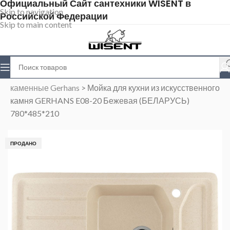
Официальный Сайт сантехники WISENT в
Skip to navigation
Российской Федерации
Skip to main content
Главная
>
Магазин
>
Каменные мойки
>
Мойки
каменные Gerhans
>
Мойка для кухни из искусственного
камня GERHANS E08-20 Бежевая (БЕЛАРУСЬ)
780*485*210
ПРОДАНО