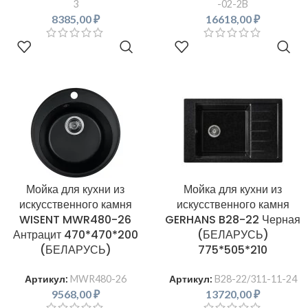
3
-02-2B
8385,00
₽
16618,00
₽
В КОРЗИНУ
В КОРЗИНУ
Мойка для кухни из
Мойка для кухни из
искусственного камня
искусственного камня
WISENT MWR480-26
GERHANS B28-22 Черная
Антрацит 470*470*200
(БЕЛАРУСЬ)
(БЕЛАРУСЬ)
775*505*210
Артикул:
MWR480-26
Артикул:
B28-22/311-11-24
9568,00
₽
13720,00
₽