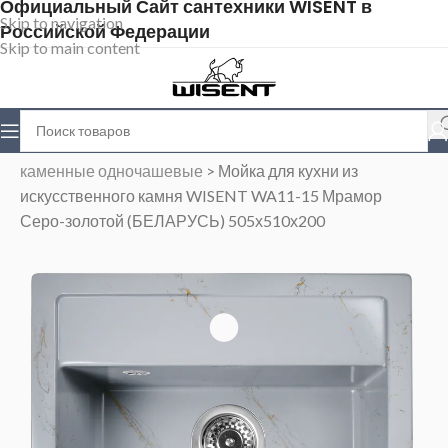
Официальный Сайт сантехники WISENT в
Skip to navigation
Российской Федерации
Skip to main content
Главная
>
Магазин
>
Каменные мойки
>
Мойки
каменные одночашевые
>
Мойка для кухни из
искусственного камня WISENT WA11-15 Мрамор
Серо-золотой (БЕЛАРУСЬ) 505х510х200