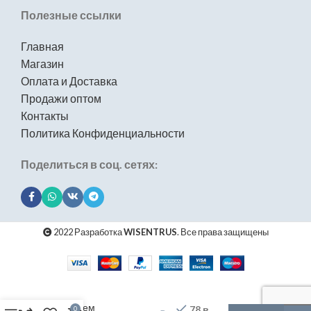
Полезные ссылки
Главная
Магазин
Оплата и Доставка
Продажи оптом
Контакты
Политика Конфиденциальности
Поделиться в соц. сетях:
2022 Разработка
WISENTRUS
. Все права защищены
Комплект
кухонная
мойка из
нержавеющей
стали с PVD
покрытием
78 в
0