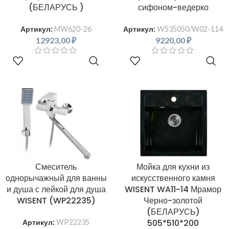
(БЕЛАРУСЬ )
сифоном-ведерко
Артикул:
MW620-26
Артикул:
WS35050/W02-114
12923,00
₽
9220,00
₽
В КОРЗИНУ
В КОРЗИНУ
Смеситель
Мойка для кухни из
однорычажный для ванны
искусственного камня
и душа с лейкой для душа
WISENT WA11-14 Мрамор
WISENT (WP22235)
Черно-золотой
(БЕЛАРУСЬ)
505*510*200
Артикул:
WP22235