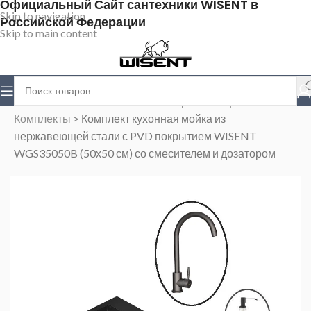
Официальный Сайт сантехники WISENT в
Skip to navigation
Российской Федерации
Skip to main content
Главная
>
Магазин
>
Мойки из нержавеющей стали
>
Комплекты
>
Комплект кухонная мойка из
нержавеющей стали с PVD покрытием WISENT
WGS35050B (50х50 см) со смесителем и дозатором