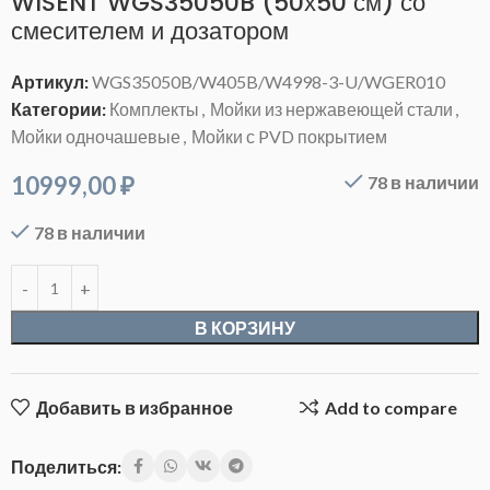
WISENT WGS35050B (50х50 см) со
смесителем и дозатором
Артикул:
WGS35050B/W405B/W4998-3-U/WGER010
Категории:
Комплекты
,
Мойки из нержавеющей стали
,
Мойки одночашевые
,
Мойки с PVD покрытием
10999,00
₽
78 в наличии
78 в наличии
В КОРЗИНУ
Добавить в избранное
Add to compare
Поделиться: