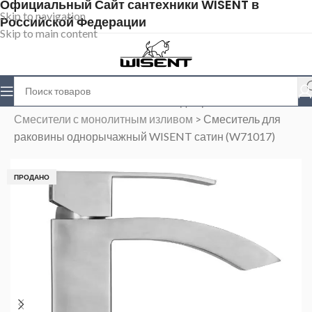
Официальный Сайт сантехники WISENT в
Skip to navigation
Российской Федерации
Skip to main content
Главная
>
Магазин
>
Смесители для раковины
>
Смесители с монолитным изливом
>
Смеситель для
раковины однорычажный WISENT сатин (W71017)
ПРОДАНО