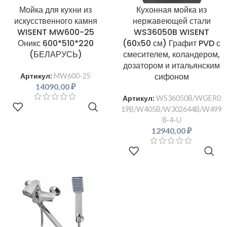
Мойка для кухни из
Кухонная мойка из
искусственного камня
нержавеющей стали
WISENT MW600-25
WS36050B WISENT
Оникс 600*510*220
(60х50 см) Графит PVD с
(БЕЛАРУСЬ)
смесителем, коландером,
дозатором и итальянским
сифоном
Артикул:
MW600-25
14090,00
₽
Артикул:
WS36050B/WGER0
В КОРЗИНУ
19B/W405B/W302644B/W499
8-4-U
12940,00
₽
В КОРЗИНУ